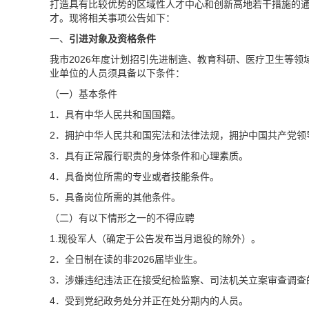
打造具有比较优势的区域性人才中心和创新高地若干措施的
才。现将相关事项公告如下：
一、
引进对象及资格条件
我市2026年度计划招引先进制造、教育科研、医疗卫生等领
业单位的人员须具备以下条件：
（
一
）基本条件
1．具有中华人民共和国国籍。
2．拥护中华人民共和国宪法和法律法规，拥护中国共产党领
3．具有正常履行职责的身体条件和心理素质。
4．具备岗位所需的专业或者技能条件。
5．具备岗位所需的其他条件。
（二）有以下情形之一的不得应聘
1.现役军人
（确定于
公告发布当月
退役的除外）
。
2．全日制在读的非2026届毕业生。
3．涉嫌违纪违法正在接受纪检监察、司法机关立案审查调查
4．受到党纪政务处分并正在处分期内的人员。