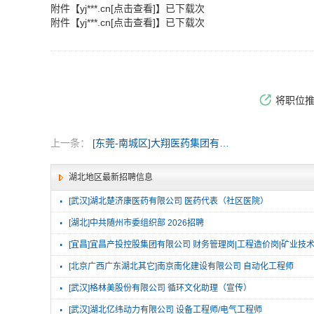
附件【
yj***.cn[点击查看]
】已下载
次
附件【
yj***.cn[点击查看]
】已下载
次
将职位
上一条：
[东莞-南城区]大翔医药集团有限公司
湖北地区最新招聘信息
·
[武汉]湖北楚济康医药有限公司 医药代表（社区医院）
·
[湖北]中共随州市委组织部 2026招聘
·
[宜昌]宜昌产投控股集团有限公司 财务管理岗|工程造价岗|矿业技
·
[北京广西广东湖北其它]南京南化建设有限公司 自动化工程师
·
[武汉]格林美股份有限公司 循环文化助理（宣传）
·
[武汉]湖北亿纬动力有限公司 设备工程师/电气工程师