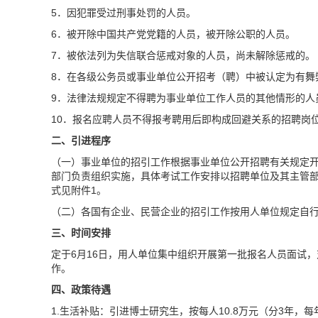
5．因犯罪受过刑事处罚的人员。
6．被开除中国共产党党籍的人员，被开除公职的人员。
7．被依法列为失信联合惩戒对象的人员，尚未解除惩戒的。
8．在各级公务员或事业单位公开招考（聘）中被认定为有舞
9．法律法规规定不得聘为事业单位工作人员的其他情形的人
10．报名应聘人员不得报考聘用后即构成回避关系的招聘岗
二、引进程序
（一）事业单位的招引工作根据事业单位公开招聘有关规定
部门负责组织实施，具体考试工作安排以招聘单位及其主管
式见附件1。
（二）各国有企业、民营企业的招引工作按用人单位规定自
三、时间安排
定于6月16日，用人单位集中组织开展第一批报名人员面试
作。
四、政策待遇
1.生活补贴：引进博士研究生，按每人10.8万元（分3年，每