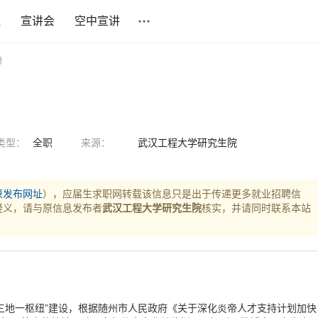
社
宣讲会
空中宣讲
聘
类型：
全职
来源：
武汉工程大学研究生院
原发布网址
），应届生求职网转载该信息只是出于传递更多就业招聘信
疑义，请与原信息发布者
武汉工程大学研究生院
核实，并请同时联系本站
三地一枢纽”建设，根据随州市人民政府《关于深化炎帝人才支持计划加快