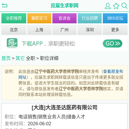
应届生求职网
全职推荐
兼职实习
宣讲会
行业招聘
BBS论坛
北京
上海
广州
深圳
更多
首页
>
其它
全职 >
职位详细
说明：
此信息由
辽宁中医药大学杏林学院
审核并发布（
查看原发布
网址
），应届生求职网转载该信息只是出于传递更多就业招
聘信息，促进大学生就业的目的。如您对此转载信息有疑
义，请与原信息发布者
辽宁中医药大学杏林学院
核实，并请
同时联系本站处理该转载信息。
[大连]大连圣达医药有限公司
职位：
电话销售|销售业务人员|储备人才
发布时间：
2026-06-02