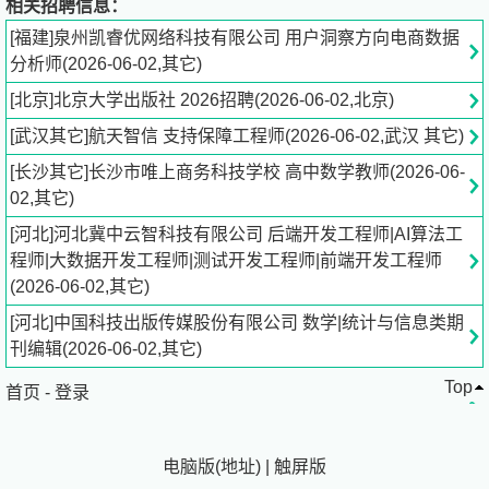
相关招聘信息：
3.逻辑清晰，对数字敏感，具备严谨的统计学思维；对电商
[福建]泉州凯睿优网络科技有限公司 用户洞察方向电商数据
行业有好奇心。
分析师(2026-06-02,其它)
[北京]北京大学出版社 2026招聘(2026-06-02,北京)
4.英语读写能力良好（能阅读英文Review）；有数学建模
或数据分析比赛经验。
[武汉其它]航天智信 支持保障工程师(2026-06-02,武汉 其它)
[长沙其它]长沙市唯上商务科技学校 高中数学教师(2026-06-
公司：泉州凯睿优网络科技有限公司
02,其它)
工作地点：泉州丰泽区法务综合产业园
[河北]河北冀中云智科技有限公司 后端开发工程师|AI算法工
程师|大数据开发工程师|测试开发工程师|前端开发工程师
工作时间：大小周，7.5小时工作制，9:00-12:00&13:30-
(2026-06-02,其它)
18:00
[河北]中国科技出版传媒股份有限公司 数学|统计与信息类期
刊编辑(2026-06-02,其它)
薪资待遇：6-10K，试用期3个月，入职五险
Top
首页
-
登录
联系人：朱女士
电脑版
(
地址
)
|
触屏版
邮箱：1598321646@
qq.com