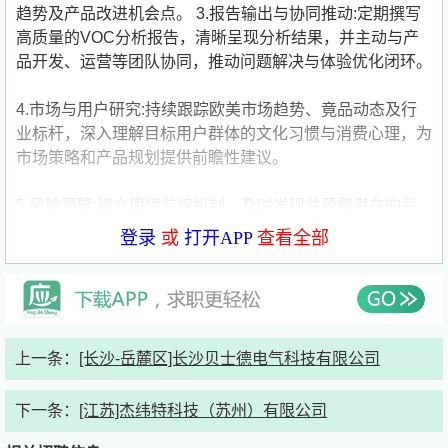
趋势及产品改进机会点。 3.报告输出与协同推动:定期撰写
高质量的VOC分析报告，清晰呈现分析结果，并主动与产
品开发、运营等团队协同，推动问题解决与体验优化闭环。
4.市场与用户研究:持续跟踪欧美市场趋势、竟品动态及行
业标杆，深入理解目标用户群体的文化习惯与消费心理，为
市场策略和产品规划提供前瞻性建议。
5.风险预警:建立舆情监控机制，及时发现并预警潜在的品
牌声誉风险或大规模用户不满，协助制定应对策略。
登录
或
打开APP
查看全部
任职要求：
1.本科及以上学历，统计学、数学、应用数学、计算机、信
息管理等理工科专业优先（逻辑思维强）。
上一条：
[长沙-岳麓区]长沙贝士德电气科技有限公司
2.Excel必须熟练（数据透视表、函数）；有SQL、Python
下一条：
[江苏]杰纬特科技（苏州）有限公司
基础或会使用BI工具者优先。