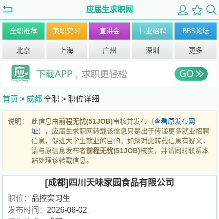
应届生求职网
全职推荐
兼职实习
宣讲会
行业招聘
BBS论坛
北京
上海
广州
深圳
更多
首页
>
成都
全职 >
职位详细
说明：
此信息由
前程无忧(51JOB)
审核并发布（
查看原发布网
址
），应届生求职网转载该信息只是出于传递更多就业招聘
信息，促进大学生就业的目的。如您对此转载信息有疑义，
请与原信息发布者
前程无忧(51JOB)
核实，并请同时联系本
站处理该转载信息。
[成都]四川天味家园食品有限公司
职位：
品控实习生
发布时间：
2026-06-02