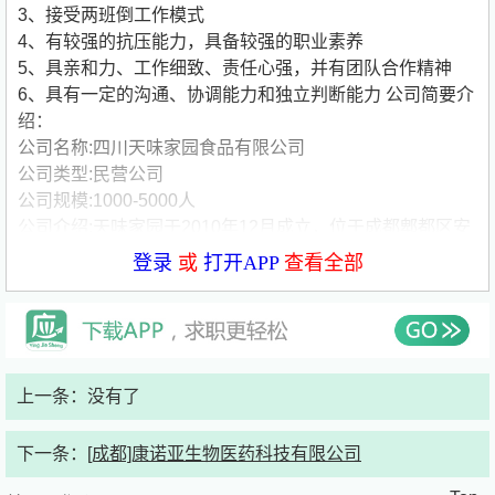
3、接受两班倒工作模式
4、有较强的抗压能力，具备较强的职业素养
5、具亲和力、工作细致、责任心强，并有团队合作精神
6、具有一定的沟通、协调能力和独立判断能力
公司简要介
绍：
公司名称:四川天味家园食品有限公司
公司类型:民营公司
公司规模:1000-5000人
公司介绍:天味家园于2010年12月成立，位于成都郫都区安
德镇中国川菜产业化园区，注册资本8000万元，占地150
登录
或
打开APP
查看全部
亩，员工1100余人。所属集团公司（四川天味食品集团股
份有限公司）已于2019年4月16在上海证券交易所A股上
市。主要产品包括“大红袍”牌清油火锅底料、“好人家”牌鱼
调料、火锅底料、川菜调料、鸡精味精、冬季调料以及定制
餐调类产品，其品牌均由天味集团授权使用，公司产品主要
上一条：没有了
应用于家庭消费、餐饮等领域，现已跨入全国知名调味品品
牌行列。
下一条：
[成都]康诺亚生物医药科技有限公司
天味家园主要致力于“好人家”系列川味复合调味料的生产，
采用国内外先进设备，拥有23条自动化生产线，技术力量