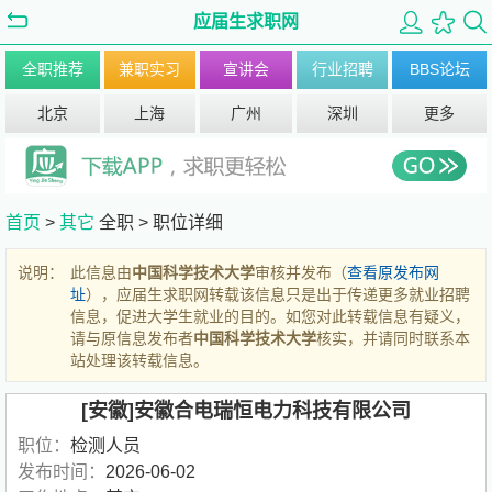
应届生求职网
全职推荐
兼职实习
宣讲会
行业招聘
BBS论坛
北京
上海
广州
深圳
更多
首页
>
其它
全职 >
职位详细
说明：
此信息由
中国科学技术大学
审核并发布（
查看原发布网
址
），应届生求职网转载该信息只是出于传递更多就业招聘
信息，促进大学生就业的目的。如您对此转载信息有疑义，
请与原信息发布者
中国科学技术大学
核实，并请同时联系本
站处理该转载信息。
[安徽]安徽合电瑞恒电力科技有限公司
职位：
检测人员
发布时间：
2026-06-02