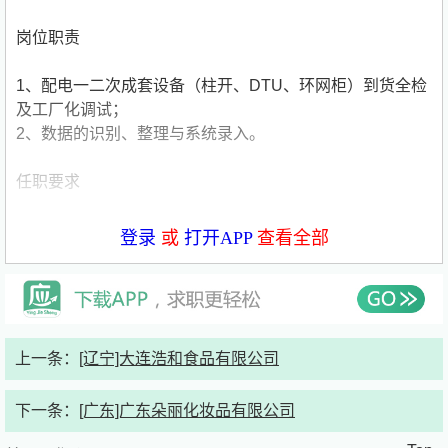
岗位职责
1、配电一二次成套设备（柱开、DTU、环网柜）到货全检
及工厂化调试；
2、数据的识别、整理与系统录入。
任职要求
1、大专及以上学历，年龄40周岁及以下；2、身体健康，
登录
或
打开APP
查看全部
具备吃苦耐劳精神；
3、工作细致认真，责任心强，具有良好的沟通能力；
4、能够熟练使用计算机办公软件；
5、有一定的电气专业知识基础，具备电气试验、配电二次
专业学习经历或工作经验者优先。
上一条：
[辽宁]大连浩和食品有限公司
福利待遇
下一条：
[广东]广东朵丽化妆品有限公司
缴纳五险一金，带薪休假，节日福利，绩效奖金，吃饭补贴