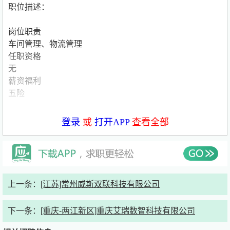
职位描述：
岗位职责
车间管理、物流管理
任职资格
无
薪资福利
五险
联系方式：
登录
或
打开APP
查看全部
联系人：景*
简历接收邮箱：z*******@
js-baorui.com
公司介绍：
上一条：
[江苏]常州威斯双联科技有限公司
江苏宝锐汽车部件有限公司是一家专业生产模具与汽车摩托
下一条：
[重庆-两江新区]重庆艾瑞数智科技有限公司
车配件产品，集研发、生产和销售于一体，以汽车模具，钣
金件以及车身覆盖件为主体的公司。公司成立于1997年，