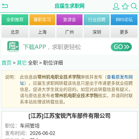
应届生求职网
全职推荐
兼职实习
宣讲会
行业招聘
BBS论坛
北京
上海
广州
深圳
更多
首页
>
其它
全职 >
职位详细
说明：
此信息由
常州机电职业技术学院
审核并发布（
查看原发布网
址
），应届生求职网转载该信息只是出于传递更多就业招聘
信息，促进大学生就业的目的。如您对此转载信息有疑义，
请与原信息发布者
常州机电职业技术学院
核实，并请同时联
系本站处理该转载信息。
[江苏]江苏宝锐汽车部件有限公司
职位：
车间管培
发布时间：
2026-06-02