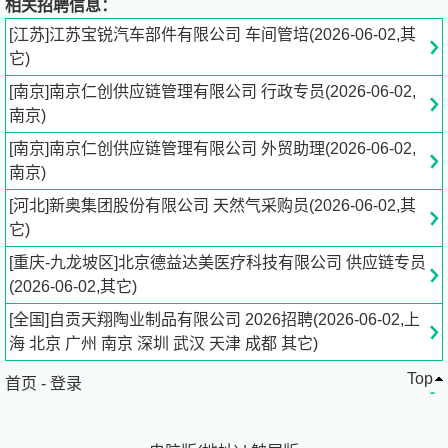
相关招聘信息：
地处素有“中国灯具城”之美誉的江苏省丹阳市界牌镇，地理
[江苏]江苏宝锐汽车部件有限公司 车间管培(2026-06-02,其
位置十分优越，南邻不足20公里便是常州民航机场，西行
它)
20公里便为沪宁高速公路入口，北距十几公里就是大港港
[南京]南京仁创供应链管理有限公司 行政专员(2026-06-02,
口，水陆空交通便捷。本公司占地面积达6.5万平方米，其
南京)
中工业建筑面积为5.04万平方米，现有员工200多人，其中
专业技术工程师40余人
[南京]南京仁创供应链管理有限公司 外贸助理(2026-06-02,
南京)
公司基本信息
[河北]新奥集团股份有限公司 天然气采购员(2026-06-02,其
它)
江苏宝锐汽车部件有限公司
单位行业：汽车制造业
[重庆-九龙坡区]北京德益达美医疗科技有限公司 供应链专员
单位性质：其他企业（含民营企业等）
(2026-06-02,其它)
单位规模：301-1000人
[全国]自贡天翔陶业制品有限公司 2026招聘(2026-06-02,上
申请职位：
cz***.cn[点击查看]
海 北京 广州 南京 深圳 武汉 天津 成都 其它)
Top
首页
-
登录