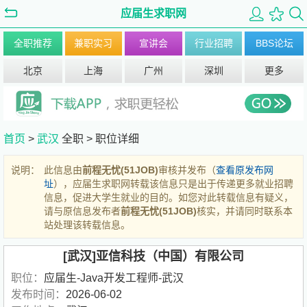
应届生求职网
全职推荐
兼职实习
宣讲会
行业招聘
BBS论坛
北京
上海
广州
深圳
更多
首页
>
武汉
全职 >
职位详细
说明：
此信息由
前程无忧(51JOB)
审核并发布（
查看原发布网
址
），应届生求职网转载该信息只是出于传递更多就业招聘
信息，促进大学生就业的目的。如您对此转载信息有疑义，
请与原信息发布者
前程无忧(51JOB)
核实，并请同时联系本
站处理该转载信息。
[武汉]亚信科技（中国）有限公司
职位：
应届生-Java开发工程师-武汉
发布时间：
2026-06-02