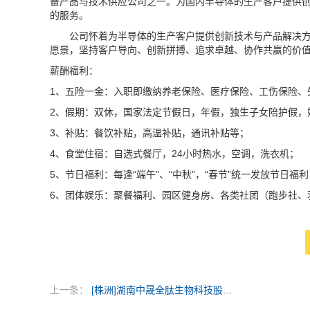
备产品与技术供应公司之一。为国内半导体的生产客户提供创
的服务。
公司怀着为半导体的生产客户提供创新技术与产品解决方
愿景，坚持客户导向、创新拼搏、追求卓越、协作共赢的价
薪酬福利：
1、五险一金：入职即缴纳养老保险、医疗保险、工伤保险、
2、假期：双休，国家法定节假日，年假，独生子女陪护假，
3、补贴：餐饮补贴，高温补贴，通讯补贴等；
4、食堂住宿：自选式餐厅，24小时热水，空调，洗衣机；
5、节日福利：每逢“端午”、“中秋”，“春节”统一发放节日福利
6、团体娱乐：聚餐福利、园区健身房、各类社团（跑步社、
上一条：
[株洲]湖南中晟全肽生物科技股份有限公司