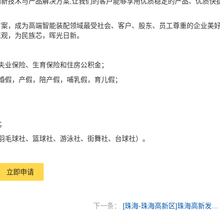
新技术与产品解决方案,让我们的客户能够享用优质稳定的产品、优质快
案，成为高端智能装配领域最受社会、客户、股东、员工尊重的企业美
值观，为民族芯，晖光日新。
失业保险、生育保险和住房公积金；
婚假，产假，陪产假，哺乳假，育儿假；
；
羽毛球社、篮球社、游泳社、街舞社、台球社）。
立即申请
下一条：
[珠海-珠海高新区]珠海高新发展有限公司