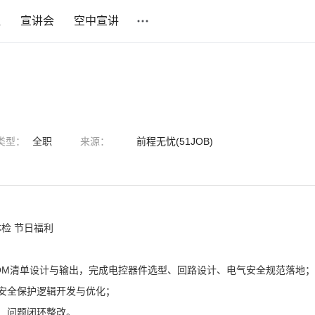
社
宣讲会
空中宣讲
类型：
全职
来源：
前程无忧(51JOB)
体检 节日福利
OM清单设计与输出，完成电控器件选型、回路设计、电气安全规范落地；
、安全保护逻辑开发与优化；
、问题闭环整改。