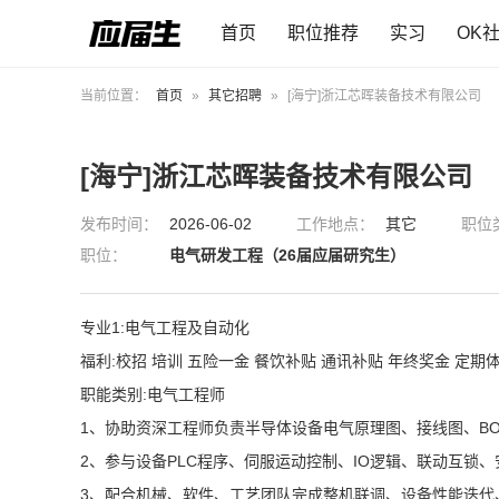
首页
职位推荐
实习
OK
当前位置：
首页
»
其它招聘
»
[海宁]浙江芯晖装备技术有限公司
[海宁]浙江芯晖装备技术有限公司
发布时间：
2026-06-02
工作地点：
其它
职位
职位：
电气研发工程（26届应届研究生）
专业1:电气工程及自动化
福利:校招 培训 五险一金 餐饮补贴 通讯补贴 年终奖金 定期
职能类别:电气工程师
1、协助资深工程师负责半导体设备电气原理图、接线图、B
2、参与设备PLC程序、伺服运动控制、IO逻辑、联动互锁
3、配合机械、软件、工艺团队完成整机联调、设备性能迭代