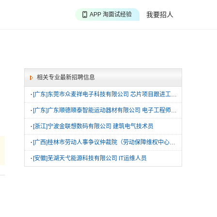
APP 聊投递进度
我要招人
APP 淘面试经验
APP 投精准职位
相关专业最新招聘信息
·
[广东]东莞市众麦祥电子科技有限公司 芯片项目跟进工程师|ai提效工程师|FAE芯片现场应用工程师
·
[广东]广东顺德顺泰智能运动器材有限公司 电子工程师|生产工程师
·
[浙江]宁波金联想数码有限公司 建筑电气技术员
·
[广西]桂林市劳动人事争议仲裁院（劳动保障维权中心） 公益性岗位工作人员
·
[安徽]芜湖天弋能源科技有限公司 IT运维人员