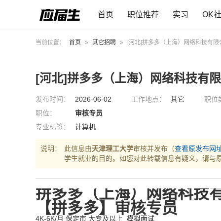
首页
职位推荐
实习
OK
当前位置：
首页
»
其它招聘
»
[河北]拼多多（上海）网络科技有限
[河北]拼多多（上海）网络科技有
发布时间：
2026-06-02
工作地点：
其它
职位
职位：
审核专员
专业标签：
计算机
说明：
此信息由
天津理工大学
审核并发布（
查看原发布网
学生就业的目的。如您对此转载信息有疑义，请与
拼多多（上海）网络科技
【拼多多】审核专员
4K-6K/月
保定市
大专及以上
模拟面试