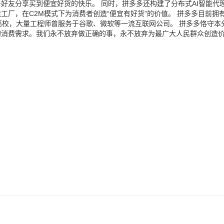
好友分享买到便宜好货的快乐。 同时，拼多多还构建了分布式AI智能代
厂，在C2M模式下为消费者创造“便宜有好货”的价值。 拼多多目前拥
高校，大量工程师曾服务于谷歌、微软等一流互联网公司。 拼多多恪守本
的消费需求。我们永不放弃做正确的事，永不放弃为最广大人民群众创造