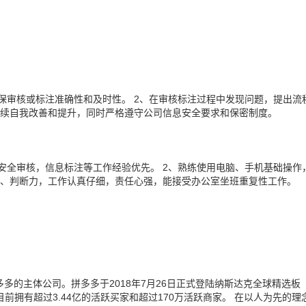
保审核或标注准确性和及时性。 2、在审核标注过程中发现问题，提出流
持续自我改善和提升，同时严格遵守公司信息安全要求和保密制度。
安全审核，信息标注等工作经验优先。 2、熟练使用电脑、手机基础操作
度、判断力，工作认真仔细，责任心强，能接受办公室坐班重复性工作。
多的主体公司。拼多多于2018年7月26日正式登陆纳斯达克全球精选板
前拥有超过3.44亿的活跃买家和超过170万活跃商家。 在以人为先的理