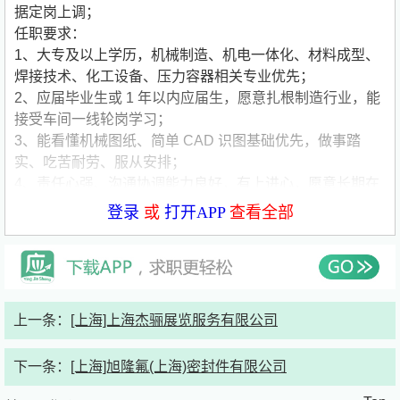
据定岗上调；
任职要求：
1、大专及以上学历，机械制造、机电一体化、材料成型、
焊接技术、化工设备、压力容器相关专业优先；
2、应届毕业生或 1 年以内应届生，愿意扎根制造行业，能
接受车间一线轮岗学习；
3、能看懂机械图纸、简单 CAD 识图基础优先，做事踏
实、吃苦耐劳、服从安排；
4、责任心强、沟通协调能力良好，有上进心，愿意长期在
公司稳定发展；
登录
或
打开APP
查看全部
5、身体健康，能适应车间正常作息。
公司简要介绍：
公司名称:上海通华不锈钢压力容器工程有限公司
公司类型:国企
公司规模:150-500人
公司介绍:本公司隶属于上海交运（集团）公司，是一家大
上一条：
[上海]上海杰骊展览服务有限公司
型合资子公司，位于上海浦东外高桥保税区和金桥出口加工
区之间，是一家专业从事压力容器、热交换器、反应容器、
下一条：
[上海]旭隆氟(上海)密封件有限公司
存储容器、给排水设备及各种不锈钢非标产品的设计、生产
和配套材料销售为一体的科技型企业。产品广泛应用于化