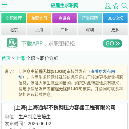
应届生求职网
全职推荐
兼职实习
宣讲会
行业招聘
BBS论坛
北京
上海
广州
深圳
更多
首页
>
上海
全职 >
职位详细
说明：
此信息由
前程无忧(51JOB)
审核并发布（
查看原发布网
址
），应届生求职网转载该信息只是出于传递更多就业招聘
信息，促进大学生就业的目的。如您对此转载信息有疑义，
请与原信息发布者
前程无忧(51JOB)
核实，并请同时联系本
站处理该转载信息。
[上海]上海通华不锈钢压力容器工程有限公司
职位：
生产制造管培生
发布时间：
2026-06-02