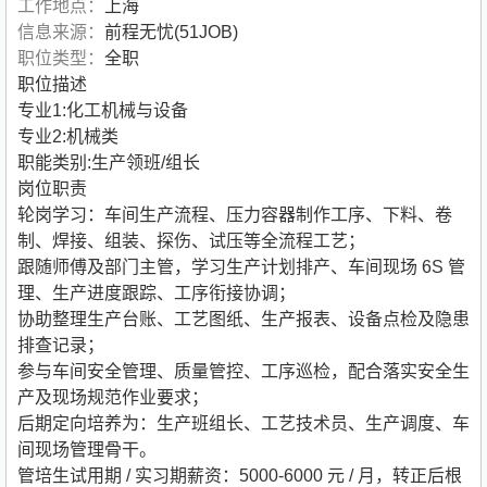
工作地点：
上海
信息来源：
前程无忧(51JOB)
职位类型：
全职
职位描述
专业1:化工机械与设备
专业2:机械类
职能类别:生产领班/组长
岗位职责
轮岗学习：车间生产流程、压力容器制作工序、下料、卷
制、焊接、组装、探伤、试压等全流程工艺；
跟随师傅及部门主管，学习生产计划排产、车间现场 6S 管
理、生产进度跟踪、工序衔接协调；
协助整理生产台账、工艺图纸、生产报表、设备点检及隐患
排查记录；
参与车间安全管理、质量管控、工序巡检，配合落实安全生
产及现场规范作业要求；
后期定向培养为：生产班组长、工艺技术员、生产调度、车
间现场管理骨干。
管培生试用期 / 实习期薪资：5000-6000 元 / 月，转正后根