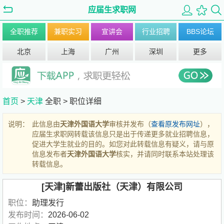
应届生求职网
全职推荐
兼职实习
宣讲会
行业招聘
BBS论坛
北京
上海
广州
深圳
更多
首页
>
天津
全职 >
职位详细
说明：
此信息由
天津外国语大学
审核并发布（
查看原发布网址
），
应届生求职网转载该信息只是出于传递更多就业招聘信息，
促进大学生就业的目的。如您对此转载信息有疑义，请与原
信息发布者
天津外国语大学
核实，并请同时联系本站处理该
转载信息。
[天津]新蕾出版社（天津）有限公司
职位：
助理发行
发布时间：
2026-06-02