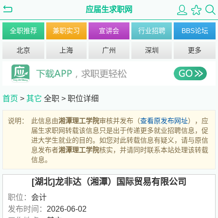
应届生求职网
全职推荐
兼职实习
宣讲会
行业招聘
BBS论坛
北京
上海
广州
深圳
更多
首页
>
其它
全职 >
职位详细
说明：
此信息由
湘潭理工学院
审核并发布（
查看原发布网址
），应
届生求职网转载该信息只是出于传递更多就业招聘信息，促
进大学生就业的目的。如您对此转载信息有疑义，请与原信
息发布者
湘潭理工学院
核实，并请同时联系本站处理该转载
信息。
[湖北]龙非达（湘潭）国际贸易有限公司
职位：
会计
发布时间：
2026-06-02