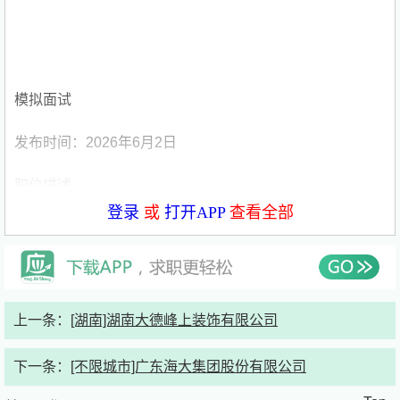
模拟面试
发布时间：2026年6月2日
职位描述
登录
或
打开APP
查看全部
岗位职责：
1.负责公司全盘财务账务独立核算工作，统筹和管理财务日
常工作。 2.负责独立按时编制、出具月度、季度、年度全
套财务会计报表，同步完成报表数据核对、财务数据分析、
上一条：
[湖南]湖南大德峰上装饰有限公司
报表附注整理工作，精准梳理公司经营财务状况，定期向管
理层报送财务报表及经营财务汇总报告，为公司经营决策提
下一条：
[不限城市]广东海大集团股份有限公司
供可靠财务数据支撑。 3.负责公司日常税务全流程管理工
作，按时完成增值税、企业所得税、个人所得税等各类税种