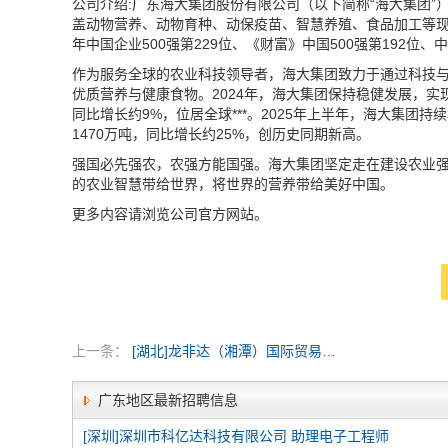
公司介绍:广东海大集团股份有限公司（以下简称“海大集团”
盖动物营养、动物育种、动保疫苗、智慧养殖、食品加工等现代
年中国企业500强第229位、《财富》中国500强第192位、中
作为服务全球的农业科技领导者，海大集团致力于通过科技
优质营养与健康食物。2024年，海大集团保持稳健发展，实现
同比增长约9%，位居全球***。2025年上半年，海大集团持续
1470万吨，同比增长约25%，创历史同期新高。
强国必先强农，农强方能国强。海大集团坚定走在建设农业
的农业智慧带给世界，将世界的营养带给美好中国。
更多内容请浏览公司官方网站。
上一条：
[湖北]龙非达（湘潭）国际贸易有限公司
广东地区最新招聘信息
[深圳]深圳市科亿达科技有限公司 助理电子工程师