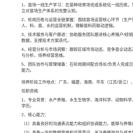
1、苗场一线生产学习：在苗种培育场完成系统化一线历练，
立对苗场生产体系的完整认知。
2、轮岗历练与运营全链掌握：围绕苗场运营核心环节（生产
人、料、苗、水的运营机制，理解苗料药联动逻辑。
3、技术服务与客户跟进：协助服务团队跟进核心养殖户/经
数据，支撑技术方案迭代。
4、经营分析与市场洞察：跟踪区域市场动态、竞争苗企动态及
与分析，培养经营思维。
5、团队协作与管理储备：在轮岗期间配合场长/负责人完成
能力。
培养阶段工作地点：广东、福建、海南、华东（江苏/浙江）
任职资格:
1、专业背景：水产养殖、水生生物学、海洋科学、动物科学
学历。
2、核心能力：
（1）具备良好的沟通表达能力和组织协调能力，能够与养殖
（2）具备一定的数据思维和运营意识，关注养殖效益与成本