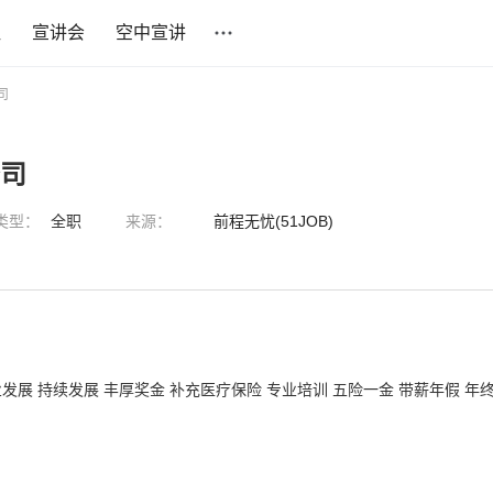
社
宣讲会
空中宣讲
司
公司
类型：
全职
来源：
前程无忧(51JOB)
业发展 持续发展 丰厚奖金 补充医疗保险 专业培训 五险一金 带薪年假 年