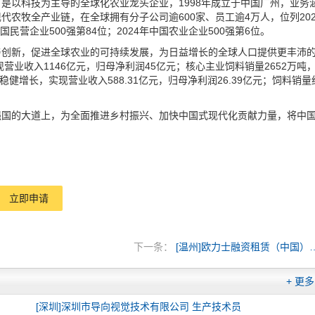
）是以科技为主导的全球化农业龙头企业，1998年成立于中国广州，业务
农牧全产业链，在全球拥有分子公司逾600家、员工逾4万人，位列202
国民营企业500强第84位；2024年中国农业企业500强第6位。
与创新，促进全球农业的可持续发展，为日益增长的全球人口提供更丰沛
营业收入1146亿元，归母净利润45亿元；核心主业饲料销量2652万吨
稳健增长，实现营业收入588.31亿元，归母净利润26.39亿元；饲料销量
强国的大道上，为全面推进乡村振兴、加快中国式现代化贡献力量，将中
立即申请
下一条：
[温州]欧力士融资租赁
+ 更多
[深圳]深圳市导向视觉技术有限公司 生产技术员