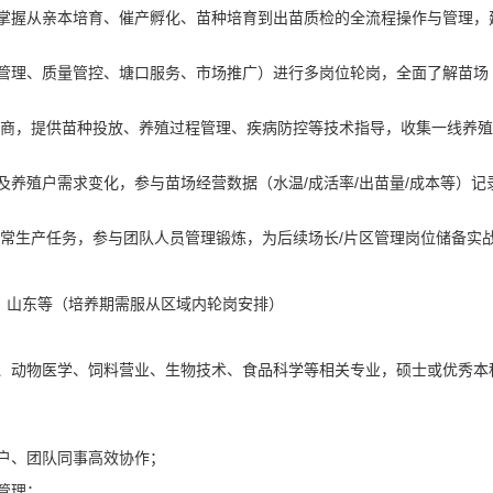
掌握从亲本培育、催产孵化、苗种培育到出苗质检的全流程操作与管理，
管理、质量管控、塘口服务、市场推广）进行多岗位轮岗，全面了解苗场
销商，提供苗种投放、养殖过程管理、疾病防控等技术指导，收集一线养殖
养殖户需求变化，参与苗场经营数据（水温/成活率/出苗量/成本等）记
日常生产任务，参与团队人员管理锻炼，为后续场长/片区管理岗位储备实
、山东等（培养期需服从区域内轮岗安排）
、动物医学、饲料营业、生物技术、食品科学等相关专业，硕士或优秀本
户、团队同事高效协作；
管理；