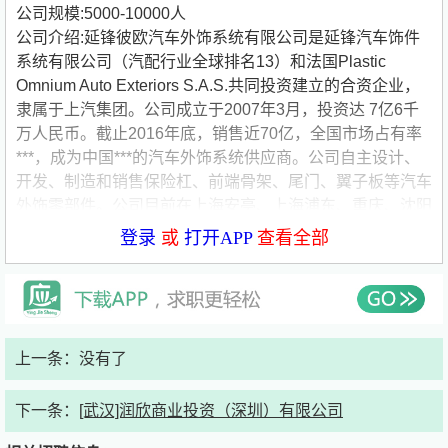
公司规模:5000-10000人
公司介绍:延锋彼欧汽车外饰系统有限公司是延锋汽车饰件
系统有限公司（汽配行业全球排名13）和法国Plastic
Omnium Auto Exteriors S.A.S.共同投资建立的合资企业，
隶属于上汽集团。公司成立于2007年3月，投资达 7亿6千
万人民币。截止2016年底，销售近70亿，全国市场占有率
***，成为中国***的汽车外饰系统供应商。公司自主设计、
开发、制造和销售保险杠、前端骨架、尾门、翼子板等汽车
外饰零部件。公司目前在上海安亭、上海浦东、重庆、沈阳
大东、南京、广州、成都、仪征、武汉沌口、东莞、沈阳铁
登录
或
打开APP
查看全部
西、宁波慈溪、烟台、常熟、武汉江夏、长沙、杭州、哈尔
滨、长春、郑州建有20家生产基地，并配备了国内先进的
研发技术中心，现有员工超过5000名。目前主要客户有上
海通用、上海大众、上海汽车、北京戴姆勒-克莱斯勒、长
安福特、华晨宝马、广汽集团等。
上一条：没有了
下一条：
[武汉]润欣商业投资（深圳）有限公司