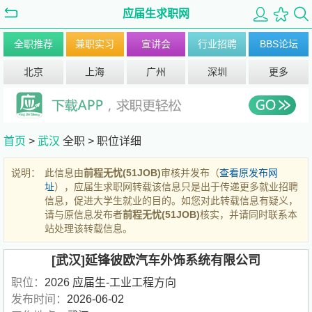
应届生求职网
全职推荐
兼职实习
宣讲会
行业招聘
BBS论坛
北京
上海
广州
深圳
更多
首页
>
武汉
全职 >
职位详细
说明：
此信息由
前程无忧(51JOB)
审核并发布（
查看原发布网
址
），应届生求职网转载该信息只是出于传递更多就业招聘
信息，促进大学生就业的目的。如您对此转载信息有疑义，
请与原信息发布者
前程无忧(51JOB)
核实，并请同时联系本
站处理该转载信息。
[武汉]延锋彼欧汽车外饰系统有限公司
职位：
2026 应届生-工业工程方向
发布时间：
2026-06-02