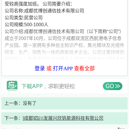
受较高强度加班。
公司简要介绍：
公司名称:成都优博创通信技术有限公司
公司类型:民营公司
公司规模:500-1000人
公司介绍:成都优博创通信技术有限公司（以下简称“公司”）
成立于2007年10月，公司位于成都双流区西航港电子信息
产业园。是一家拥有多种自主知识产权，集光模块及光组件
研发、生产、销售为一体的高新技术企业。公司注重持续的
研发投入，有资深行业技术带头人组建了专业的公司技术专
家团队攻克技术难题。公司已获授权的发明专利64项、实
登录
或
打开APP
查看全部
用新型27项、外观设计9项和PCT美国专利授权3项。公司
为成都市科学技术协会授予的院士（专家）创新工作站，为
四川省科技局、成都市科技局分别授予的省工程技术中心、
成都工程技术中心，为四川省经信委授予的省企业技术中
心。在接入网领域，公司作为业内首发的全系列10G
上一条：没有了
EPON、XGCOMBO和XGS COMB PON产品已向全球众多
知名客户批量发货，并布局了下一代***技术的领先产品
下一条：
[成都]四川发展兴欣钒能源科技有限公司
NGPON2 ONU/OLT、25G/50G PON；在5G传输领域，性
能领先的10G CWDM 、25G CWDM已批量用于中国各省运