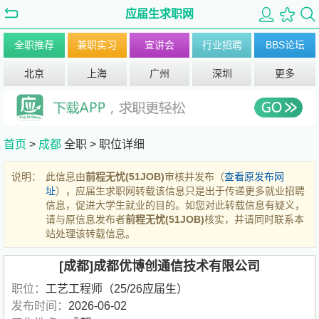
应届生求职网
全职推荐
兼职实习
宣讲会
行业招聘
BBS论坛
北京
上海
广州
深圳
更多
首页
>
成都
全职 >
职位详细
说明：
此信息由
前程无忧(51JOB)
审核并发布（
查看原发布网
址
），应届生求职网转载该信息只是出于传递更多就业招聘
信息，促进大学生就业的目的。如您对此转载信息有疑义，
请与原信息发布者
前程无忧(51JOB)
核实，并请同时联系本
站处理该转载信息。
[成都]成都优博创通信技术有限公司
职位：
工艺工程师（25/26应届生）
发布时间：
2026-06-02