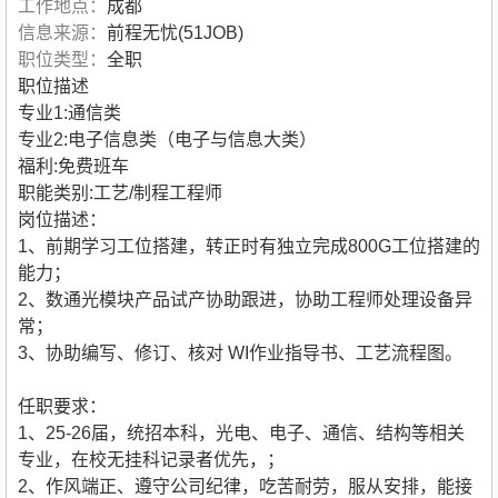
工作地点：
成都
信息来源：
前程无忧(51JOB)
职位类型：
全职
职位描述
专业1:通信类
专业2:电子信息类（电子与信息大类）
福利:免费班车
职能类别:工艺/制程工程师
岗位描述：
1、前期学习工位搭建，转正时有独立完成800G工位搭建的
能力；
2、数通光模块产品试产协助跟进，协助工程师处理设备异
常；
3、协助编写、修订、核对 WI作业指导书、工艺流程图。
任职要求：
1、25-26届，统招本科，光电、电子、通信、结构等相关
专业，在校无挂科记录者优先，；
2、作风端正、遵守公司纪律，吃苦耐劳，服从安排，能接