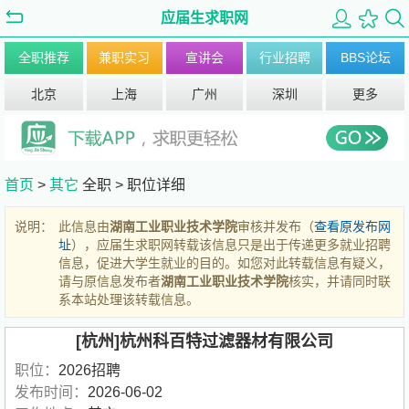
应届生求职网
全职推荐
兼职实习
宣讲会
行业招聘
BBS论坛
北京
上海
广州
深圳
更多
首页
>
其它
全职 >
职位详细
说明：
此信息由
湖南工业职业技术学院
审核并发布（
查看原发布网
址
），应届生求职网转载该信息只是出于传递更多就业招聘
信息，促进大学生就业的目的。如您对此转载信息有疑义，
请与原信息发布者
湖南工业职业技术学院
核实，并请同时联
系本站处理该转载信息。
[杭州]杭州科百特过滤器材有限公司
职位：
2026招聘
发布时间：
2026-06-02