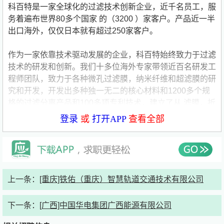
科百特是一家全球化的过滤技术创新企业，近千名员工，服
务着遍布世界80多个国家 的（3200 ）家客户。产品近一半
出口海外，仅仅日本就有超过250家客户。
作为一家依靠技术驱动发展的企业，科百特始终致力于过滤
技术的研发和创新。我们十多位海外专家带领近百名研发工
程师团队，致力于各种微孔过滤膜，纳米纤维和超滤膜的研
究和开发，开发出多种独一无二的核心材料和1200多个规
格的过滤分离产品和100多项专利技术，建立了从 滤膜，折
叠滤芯，囊式过滤器，超滤膜堆，金属过滤器，金属滤芯，
登录
或
打开APP
查看全部
油水分离组件，过滤系统设计到验证测试分析的完整的过滤
分离产业链。奠定了科百特强大的竞争优势。
我们以客户的立场思考，深度理解客户需求，提供高效简洁
的服务。我们投资5000万建立独立的第三方资质的验证检
上一条：
[重庆]铁佑（重庆）智慧轨道交通技术有限公司
测中心，我们的100多位技术型销售工程师，30多名实验工
程师和6名日本测试专家，配合使用180多项实验方法，每
下一条：
[广西]中国华电集团广西能源有限公司
年为制药客户提供超过1200份工艺验证报告，每年为电
子，化工，生命科学客户提供超过1300份技术分析报告和