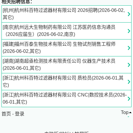
相关招聘信息：
解决方案。我们用极致产品和持续创新的解决方案帮助客户
[杭州]杭州科百特过滤器材有限公司 2026招聘(2026-06-02,
提升品质，与他们一同迎接挑战。
其它)
[南京]杭州远大生物制药有限公司 江苏医药信息沟通员
我们恪守产品质量第一，全球客户信赖的质量方针。通过学
（2026应届生）(2026-06-02,南京)
习运用日本的精益化生产理念，持续的进行TPS改善提高，
聘请日本原真二先生为质量总监，导入业内最严苛的日本质
[福建]福州百泰生物技术有限公司 生物试剂销售工程师
量管理控制体系，确保科百特产品的高品质、高稳定性和高
(2026-06-02,其它)
可靠性，赢得了全球客户的信赖。现在客户投诉率不到国内
[湖南]湖南超亟检测技术有限责任公司 仪器生产技术员
行业平均的十分之一。
(2026-06-01,其它)
Collaboration makes better future，合作创造美好未来，这
[浙江]杭州科百特过滤器材有限公司 质检员(2026-06-01,其
是科百特人坚守的初心。我们致力于和客户，供应商，员
它)
工，社区，股东建立持久的可信赖的合作关系。科百特和客
[浙江]杭州科百特过滤器材有限公司 CNC|数控技术员(2026-
户，员工之间持续十多年的非常稳定信赖的合作关系，让彼
06-01,其它)
此都变得更加优秀成功。
Top
首页
-
登录
过滤在我们这个奇妙的世界无处不在，并深刻地影响着我们
的现在和未来。带着对梦想永恒的追求，科百特不断前行，