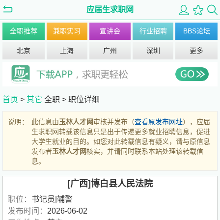
应届生求职网
全职推荐
兼职实习
宣讲会
行业招聘
BBS论坛
北京
上海
广州
深圳
更多
首页
>
其它
全职 >
职位详细
说明：
此信息由
玉林人才网
审核并发布（
查看原发布网址
），应届
生求职网转载该信息只是出于传递更多就业招聘信息，促进
大学生就业的目的。如您对此转载信息有疑义，请与原信息
发布者
玉林人才网
核实，并请同时联系本站处理该转载信
息。
[广西]博白县人民法院
职位：
书记员|辅警
发布时间：
2026-06-02