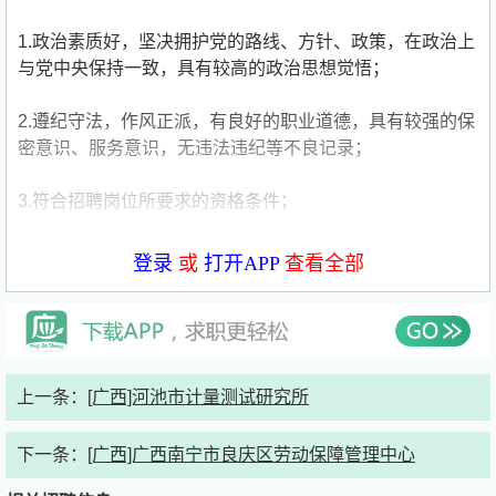
1.政治素质好，坚决拥护党的路线、方针、政策，在政治上
与党中央保持一致，具有较高的政治思想觉悟；
2.遵纪守法，作风正派，有良好的职业道德，具有较强的保
密意识、服务意识，无违法违纪等不良记录；
3.符合招聘岗位所要求的资格条件；
4.具有正常履行岗位职责所需的工作能力和身体条件。
登录
或
打开APP
查看全部
（二）沙河法庭书记员招聘条件
1.具有大专以上学历，不限专业；
上一条：
[广西]河池市计量测试研究所
2.能熟练操作电脑，具备基本逻辑思辨能力；
下一条：
[广西]广西南宁市良庆区劳动保障管理中心
3.工作地点在博白县沙河镇沙河法庭，能克服艰苦条件。