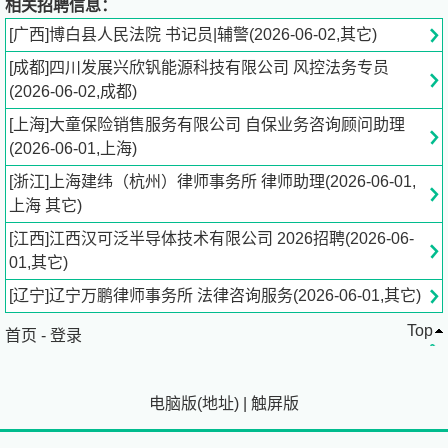
相关招聘信息：
同等条件下，法学专业、有法律工作从业经历的优先聘用。
[广西]博白县人民法院 书记员|辅警(2026-06-02,其它)
[成都]四川发展兴欣钒能源科技有限公司 风控法务专员
（三）龙潭法庭书记员招聘条件
(2026-06-02,成都)
1.具有大专以上学历，不限专业；
[上海]大童保险销售服务有限公司 自保业务咨询顾问助理
(2026-06-01,上海)
2.能熟练操作电脑，具备基本逻辑思辨能力；
[浙江]上海建纬（杭州）律师事务所 律师助理(2026-06-01,
上海 其它)
3.工作地点在博白县龙潭镇龙潭法庭，能克服艰苦条件。
[江西]江西汉可泛半导体技术有限公司 2026招聘(2026-06-
同等条件下，法学专业、有法律工作从业经历的优先聘用。
01,其它)
[辽宁]辽宁万鹏律师事务所 法律咨询服务(2026-06-01,其它)
（四）院机关辅警招聘条件
Top
首页
-
登录
1.具有高中（中专）以上学历，不限专业；
电脑版
(
地址
)
|
触屏版
2.身体素质好，身高原则上要求168cm以上。