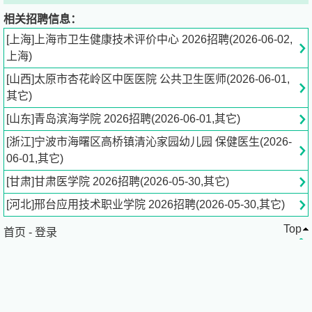
道德品行。
相关招聘信息：
[上海]上海市卫生健康技术评价中心 2026招聘(2026-06-02,
2.具备招聘岗位所需学历学位、专业、资格、技能条件等。
上海)
[山西]太原市杏花岭区中医医院 公共卫生医师(2026-06-01,
3.具备良好的身体素质、心理素质、团队协作能力，能够胜
其它)
任岗位工作。
[山东]青岛滨海学院 2026招聘(2026-06-01,其它)
4.年龄要求：具体年龄以各岗位招聘条件为准。38周岁以下
[浙江]宁波市海曙区高桥镇清沁家园幼儿园 保健医生(2026-
是指1988年6月1日之后出生，42周岁以下是指1984年6月1
06-01,其它)
日之后出生。
[甘肃]甘肃医学院 2026招聘(2026-05-30,其它)
5.外省市户籍非应届毕业人员，须持有上海市居住证（在有
[河北]邢台应用技术职业学院 2026招聘(2026-05-30,其它)
效期内）一年以上，计算截止时间为2026年12月31日。
Top
首页
-
登录
6.具体岗位要求详见《2026年公开招聘简章（第二
批）》。
三、招聘办法