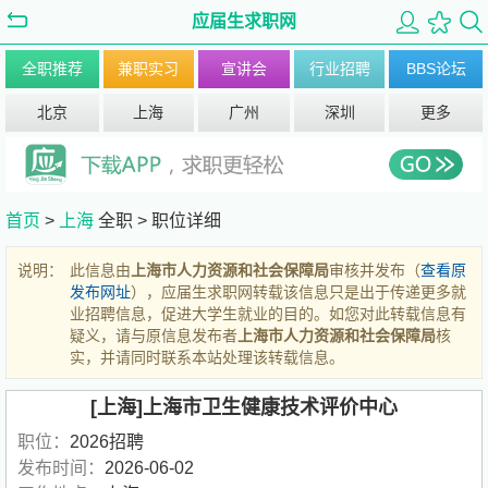
应届生求职网
全职推荐
兼职实习
宣讲会
行业招聘
BBS论坛
北京
上海
广州
深圳
更多
首页
>
上海
全职 >
职位详细
说明：
此信息由
上海市人力资源和社会保障局
审核并发布（
查看原
发布网址
），应届生求职网转载该信息只是出于传递更多就
业招聘信息，促进大学生就业的目的。如您对此转载信息有
疑义，请与原信息发布者
上海市人力资源和社会保障局
核
实，并请同时联系本站处理该转载信息。
[上海]上海市卫生健康技术评价中心
职位：
2026招聘
发布时间：
2026-06-02