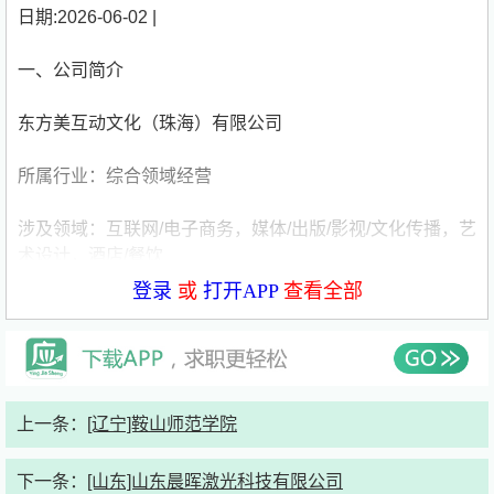
日期:2026-06-02 |
一、公司简介
东方美互动文化（珠海）有限公司
所属行业：综合领域经营
涉及领域：互联网/电子商务，媒体/出版/影视/文化传播，艺
术设计，酒店/餐饮
登录
或
打开APP
查看全部
公司性质：外商独资/外企代表处
公司规模：1-49人
公司网址：
ww***com[点击查看]
上一条：
[辽宁]鞍山师范学院
所在地址：广东省珠海市横琴新区宝华路6号105
下一条：
[山东]山东晨晖激光科技有限公司
室-75024（集中办公区）