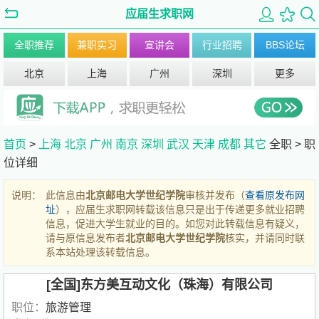
应届生求职网
全职推荐
兼职实习
宣讲会
行业招聘
BBS论坛
北京
上海
广州
深圳
更多
首页
>
上海
北京
广州
南京
深圳
武汉
天津
成都
其它
全职 >
职
位详细
说明：
此信息由
北京邮电大学世纪学院
审核并发布（
查看原发布网
址
），应届生求职网转载该信息只是出于传递更多就业招聘
信息，促进大学生就业的目的。如您对此转载信息有疑义，
请与原信息发布者
北京邮电大学世纪学院
核实，并请同时联
系本站处理该转载信息。
[全国]东方美互动文化（珠海）有限公司
职位：
旅游管理