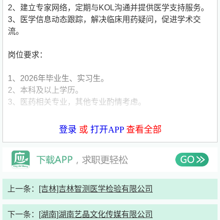
2、建立专家网络，定期与KOL沟通并提供医学支持服务。
3、医学信息动态跟踪，解决临床用药疑问，促进学术交
流。
岗位要求：
1、2026年毕业生、实习生。
2、本科及以上学历。
3、医药相关专业，其他专业酌情考虑。
投递说明：
登录
或
打开APP
查看全部
网申-面试-测评-背调-offer
单位简介
鲁南制药集团是集中药、化学药品、生物制品的生产、科
上一条：
[吉林]吉林智测医学检验有限公司
研、销售于一体的综合制药集团，国家创新型企业、国家重
点高新技术企业，成员企业包括鲁南厚普制药有限公司、鲁
下一条：
[湖南]湖南艺晶文化传媒有限公司
南贝特制药有限公司、山东新时代药业有限公司、鲁南新时