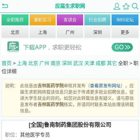
应届生求职网
全职推荐
兼职实习
宣讲会
行业招聘
BBS论坛
北京
上海
广州
深圳
更多
首页
>
上海
北京
广州
南京
深圳
武汉
天津
成都
其它
全职 >
职
位详细
说明：
此信息由
吉林医药学院
审核并发布（
查看原发布网址
），应
届生求职网转载该信息只是出于传递更多就业招聘信息，促
进大学生就业的目的。如您对此转载信息有疑义，请与原信
息发布者
吉林医药学院
核实，并请同时联系本站处理该转载
信息。
[全国]鲁南制药集团股份有限公司
职位：
其他医学专员