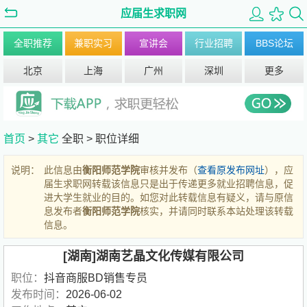
应届生求职网
全职推荐
兼职实习
宣讲会
行业招聘
BBS论坛
北京
上海
广州
深圳
更多
首页
>
其它
全职 >
职位详细
说明：
此信息由
衡阳师范学院
审核并发布（
查看原发布网址
），应
届生求职网转载该信息只是出于传递更多就业招聘信息，促
进大学生就业的目的。如您对此转载信息有疑义，请与原信
息发布者
衡阳师范学院
核实，并请同时联系本站处理该转载
信息。
[湖南]湖南艺晶文化传媒有限公司
职位：
抖音商服BD销售专员
发布时间：
2026-06-02