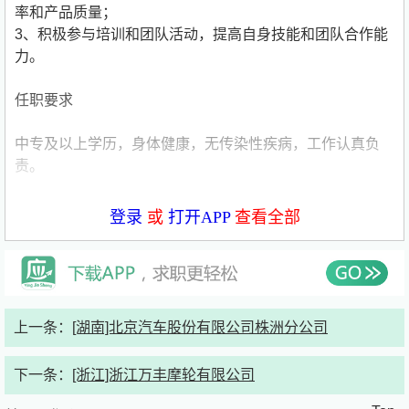
率和产品质量；
3、积极参与培训和团队活动，提高自身技能和团队合作能
力。
任职要求
中专及以上学历，身体健康，无传染性疾病，工作认真负
责。
福利待遇
登录
或
打开APP
查看全部
1、衣：公司为员工提供冬、夏工衣。
2、食：园区内设有食堂，工作餐早上4元，中午、晚上各
6.5元；另有种类丰富的自选餐、小食堂等。
3、住：提供免费住宿(4-6人/间、双卫生间、有空调、24小
上一条：
[湖南]北京汽车股份有限公司株洲分公司
时热水)。
4、行：公司员工可享受内部福利购车活动；园区内有云
下一条：
[浙江]浙江万丰摩轮有限公司
巴、地面公交，可满足宿舍-食堂-工厂间通勤。
5、社保公积金等福利：为员工购买五险一金，自愿加入公