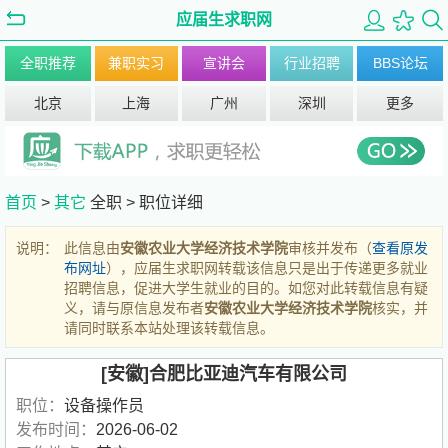
应届生求职网
全职推荐
兼职实习
宣讲会
行业招聘
BBS论坛
北京
上海
广州
深圳
更多
首页
>
其它
全职 >
职位详细
说明：
此信息由
安徽农业大学经济技术学院
审核并发布（
查看原发
布网址
），应届生求职网转载该信息只是出于传递更多就业
招聘信息，促进大学生就业的目的。如您对此转载信息有疑
义，请与原信息发布者
安徽农业大学经济技术学院
核实，并
请同时联系本站处理该转载信息。
[安徽]合肥比亚迪汽车有限公司
职位：
设备操作员
发布时间：
2026-06-02