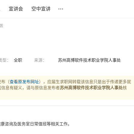
社
宣讲会
空中宣讲
校医
类型：
全职
来源：
苏州高博软件技术职业学院人事处
发布（
查看原发布网址
），应届生求职网转载该信息只是出于传递更多就
载信息有疑义，请与原信息发布者
苏州高博软件技术职业学院人事处
核
健康咨询及医务室日常值班等相关工作。