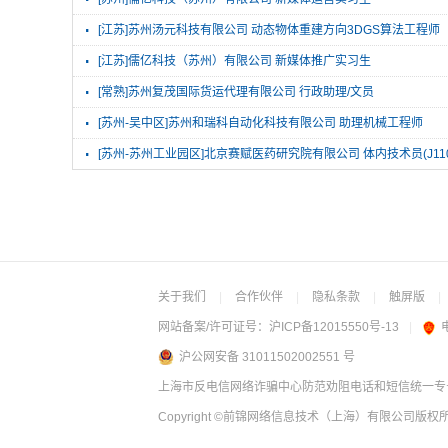
·
[江苏]苏州汤元科技有限公司 动态物体重建方向3DGS算法工程师
·
[江苏]儒亿科技（苏州）有限公司 新媒体推广实习生
·
[常熟]苏州复茂国际货运代理有限公司 行政助理/文员
·
[苏州-吴中区]苏州和瑞科自动化科技有限公司 助理机械工程师
·
[苏州-苏州工业园区]北京赛赋医药研究院有限公司 体内技术员(J110
关于我们
|
合作伙伴
|
隐私条款
|
触屏版
|
网站备案/许可证号：
沪ICP备12015550号-13
|
沪公网安备 31011502002551 号
上海市反电信网络诈骗中心防范劝阻电话和短信统一专号：
Copyright
©前锦网络信息技术（上海）有限公司
版权