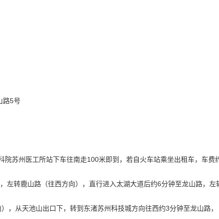
山路
5
号
科院苏州医工所站下车往南走
100
米即到，若自火车站乘坐出租车，车费
，左转鹿山路（往西方向），直行进入太湖大道后约
6
分钟至龙山路，左
向），从天池山出口下，转到东渚苏州科技城方向往西约
3
分钟至龙山路，