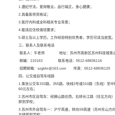
1.遵纪守法，爱岗敬业，品行端正，身心健康；
2.具备医师资格证；
3.医疗内科或全科相关专业背景；
4.能适应住校值班要求；
5.硕士及以上
学历
，工作经验特别优秀者，学历可适当放宽。
三、联系人及联系电话
联系人：牛老师 地址：苏州市高新区苏州科技城青
邮编：
215163
联系电话：
0512-68836116
招聘邮箱：
szgbhr@
163.com
传真：
0512-68836120
四、公交或自驾车线路
1.
乘坐公交车
333
路、
355
路、快线
3
号或
310
路（东线）至中
60
元左右；
2.
苏州市区自驾车：经狮山路往西，右转长江路（往北方向）
即到学校；
3.
苏州市外自驾车一：沪宁高速，转向
S9
高速（苏州东山方
左转即到学校；