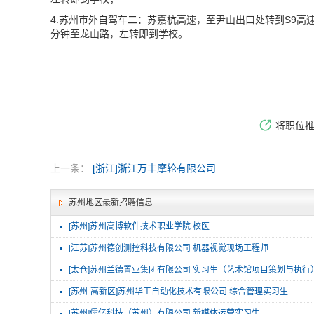
4.
苏州市外自驾车二：苏嘉杭高速，至尹山出口处转到
S9
高
分钟至龙山路，左转即到学校。
将职位
上一条：
[浙江]浙江万丰摩轮有限公司
苏州地区最新招聘信息
·
[苏州]苏州高博软件技术职业学院 校医
·
[江苏]苏州德创测控科技有限公司 机器视觉现场工程师
·
[太仓]苏州兰德置业集团有限公司 实习生（艺术馆项目策划与执行
·
[苏州-高新区]苏州华工自动化技术有限公司 综合管理实习生
·
[苏州]儒亿科技（苏州）有限公司 新媒体运营实习生