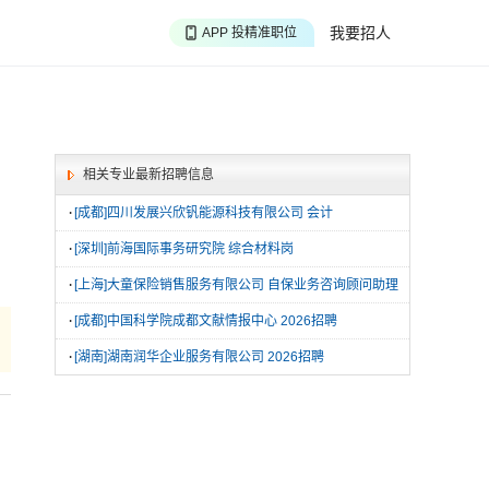
APP 淘面试经验
我要招人
APP 投精准职位
APP 搜海量职位
相关专业最新招聘信息
·
[成都]四川发展兴欣钒能源科技有限公司 会计
·
[深圳]前海国际事务研究院 综合材料岗
·
[上海]大童保险销售服务有限公司 自保业务咨询顾问助理
·
[成都]中国科学院成都文献情报中心 2026招聘
·
[湖南]湖南润华企业服务有限公司 2026招聘