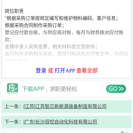
岗位职责
"根据采购订单按规定编写和维护物料编码、客户信息；
根据采购合同制作采购订单；
登记应付款台账，与供应商对账，每月与财务核对应付账
款；
金蝶中录入采购发票，相关材料提交至财务；
每月制作采购相关报表，整理归档采购合同等文件，与供应
商核对账单；
登记固定资产采购合同整理归档，新增固定资产编码、卡片
登录
或
打开APP
查看全部
粘贴，固定资产台账登记和盘点；
任职资格
"大专及以上，有相关经验者优先
需要出去采买，有驾照可以独立开车出行
熟练Office（Excel/Word/PPT）、会ERP"
上一条：
[江苏]江苏智芯新能源装备制造有限公司
薪资福利
4千到5千，缴纳五险一金，提供午饭
下一条：
[广东]长沙驭控自动化科技有限公司
联系方式：