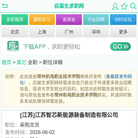
应届生求职网
全职推荐
兼职实习
宣讲会
行业招聘
BBS论坛
北京
上海
广州
深圳
更多
首页
>
其它
全职 >
职位详细
说明：
此信息由
常州机电职业技术学院
审核并发布（
查看原发布网
址
），应届生求职网转载该信息只是出于传递更多就业招聘
信息，促进大学生就业的目的。如您对此转载信息有疑义，
请与原信息发布者
常州机电职业技术学院
核实，并请同时联
系本站处理该转载信息。
[江苏]江苏智芯新能源装备制造有限公司
职位：
采购文员
发布时间：
2026-06-02