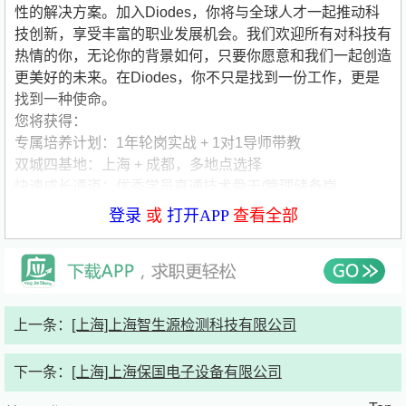
性的解决方案。加入Diodes，你将与全球人才一起推动科
技创新，享受丰富的职业发展机会。我们欢迎所有对科技有
热情的你，无论你的背景如何，只要你愿意和我们一起创造
更美好的未来。在Diodes，你不只是找到一份工作，更是
找到一种使命。
您将获得：
专属培养计划：1年轮岗实战 + 1对1导师带教
双城四基地：上海 + 成都，多地点选择
快速成长通道：优秀学员直通技术骨干/管理储备岗
登录
或
打开APP
查看全部
招聘岗位信息：
招募对象：2025、2026届本科及硕士毕业生
专业要求： 集成电路、微电子、电子工程、材料科学、机
械自动化等相关专业
招聘岗位：
上一条：
[上海]上海智生源检测科技有限公司
工艺工程师
设备工程师
下一条：
[上海]上海保国电子设备有限公司
测试工程师
产品工程师