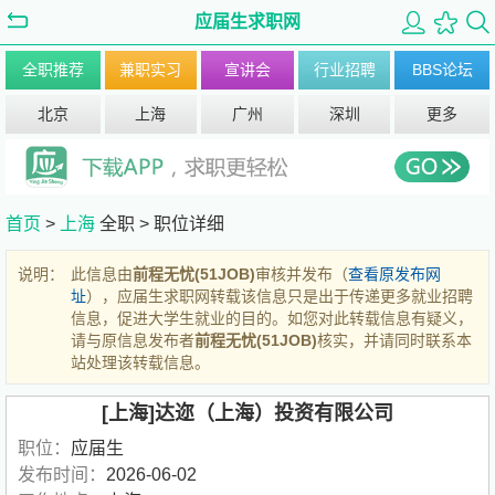
应届生求职网
全职推荐
兼职实习
宣讲会
行业招聘
BBS论坛
北京
上海
广州
深圳
更多
首页
>
上海
全职 >
职位详细
说明：
此信息由
前程无忧(51JOB)
审核并发布（
查看原发布网
址
），应届生求职网转载该信息只是出于传递更多就业招聘
信息，促进大学生就业的目的。如您对此转载信息有疑义，
请与原信息发布者
前程无忧(51JOB)
核实，并请同时联系本
站处理该转载信息。
[上海]达迩（上海）投资有限公司
职位：
应届生
发布时间：
2026-06-02