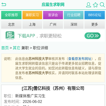
应届生求职网
全职推荐
兼职实习
宣讲会
行业招聘
BBS论坛
北京
上海
广州
深圳
更多
首页
>
其它
兼职 >
职位详细
说明：
此信息由
苏州科技大学
审核并发布（
查看原发布网址
），应
届生求职网转载该信息只是出于传递更多就业招聘信息，促
进大学生就业的目的。如您对此转载信息有疑义，请与原信
息发布者
苏州科技大学
核实，并请同时联系本站处理该转载
信息。
[江苏]儒亿科技（苏州）有限公司
职位：
新媒体推广实习生
发布时间：
2026-06-02