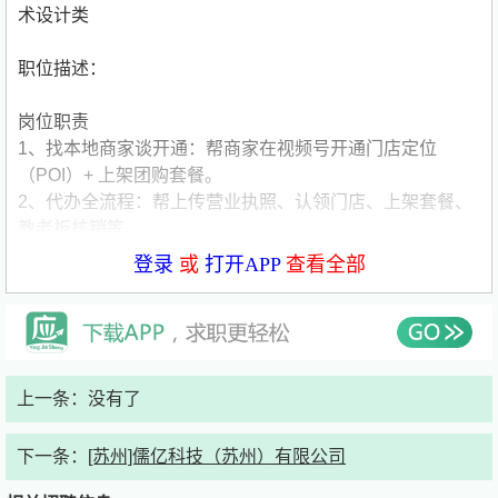
术设计类
职位描述：
岗位职责
1、找本地商家谈开通：帮商家在视频号开通门店定位
（POI）+ 上架团购套餐。
2、代办全流程：帮上传营业执照、认领门店、上架套餐、
教老板核销等。
登录
或
打开APP
查看全部
任职资格
1.大专 / 本科在校生，（实习，大三 / 大四）专业不限
2.会基础电脑操作、Excel，做事细心有耐心
3.无需相关经验可以。
上一条：没有了
4.赚生活费锻炼自己能力的欲望强烈
5.对新媒体AI运营业务有兴趣
下一条：
[苏州]儒亿科技（苏州）有限公司
6.踏实、勤快、吃苦、行动力强
7.农村学生优先