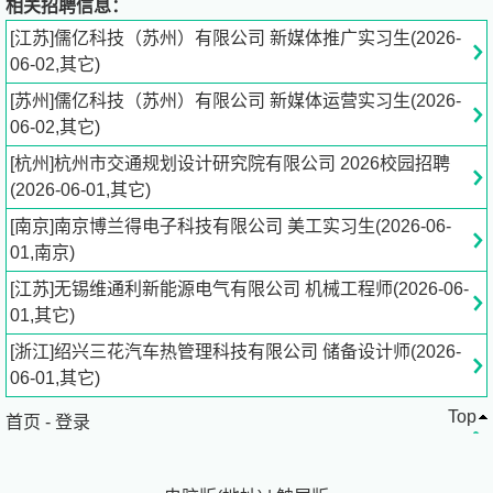
相关招聘信息：
8.有创业想法优先，全程opc创业辅导扶持链接资源
[江苏]儒亿科技（苏州）有限公司 新媒体推广实习生(2026-
06-02,其它)
薪资福利
[苏州]儒亿科技（苏州）有限公司 新媒体运营实习生(2026-
06-02,其它)
1、一次性：200–500 元 / 店，月结，业务熟练每天3-6单，
一个月额外3000-10000收入
[杭州]杭州市交通规划设计研究院有限公司 2026校园招聘
2、福利：
(2026-06-01,其它)
1）锻炼社交能力和口才，增加沟通、谈判、陌拜，实战经
[南京]南京博兰得电子科技有限公司 美工实习生(2026-06-
验，全方位提升能力
01,南京)
2）实习证明：正常完成工作可开官方实习证明，有转正 /
长期兼职机会。实习背景可写进简历 ——“微信生态官方业
[江苏]无锡维通利新能源电气有限公司 机械工程师(2026-06-
务实操，视频号团购本地生活 BD，拓展 XX 家商户，完成
01,其它)
业务流水 XX 万”。简历硬技能直接拉满
[浙江]绍兴三花汽车热管理科技有限公司 储备设计师(2026-
3）拓展人脉：认识一堆老板，以后兼职 / 创业都有用。
06-01,其它)
4）赚生活费、减轻家里负担，积累资金为创业做原始积
Top
累。
首页
-
登录
5）想低成本试水互联网，为未来工作甚至创业积累经验和
资金，有创业想法的全方位辅导。