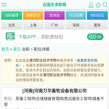
应届生求职网
全职推荐
兼职实习
宣讲会
行业招聘
BBS论坛
北京
上海
广州
深圳
更多
首页
>
其它
全职 >
职位详细
说明：
此信息由
漯河职业技术学院
审核并发布（
查看原发布网
址
），应届生求职网转载该信息只是出于传递更多就业招聘
信息，促进大学生就业的目的。如您对此转载信息有疑义，
请与原信息发布者
漯河职业技术学院
核实，并请同时联系本
站处理该转载信息。
[河南]河南万华畜牧设备有限公司
职位：
质量工程师|仓储储备管理岗|售后服务工程师|储备干
部