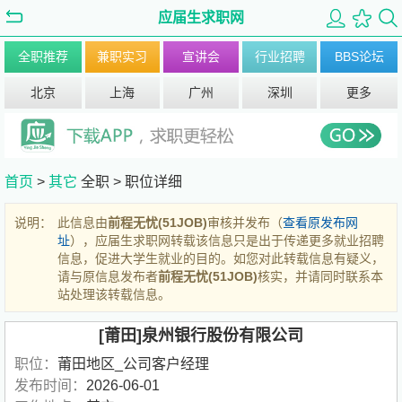
应届生求职网
全职推荐
兼职实习
宣讲会
行业招聘
BBS论坛
北京
上海
广州
深圳
更多
首页
>
其它
全职 >
职位详细
说明：
此信息由
前程无忧(51JOB)
审核并发布（
查看原发布网
址
），应届生求职网转载该信息只是出于传递更多就业招聘
信息，促进大学生就业的目的。如您对此转载信息有疑义，
请与原信息发布者
前程无忧(51JOB)
核实，并请同时联系本
站处理该转载信息。
[莆田]泉州银行股份有限公司
职位：
莆田地区_公司客户经理
发布时间：
2026-06-01