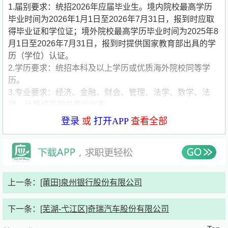
1.届别要求：统招2026年应届毕业生。境内院校最高学历
毕业时间为2026年1月1日至2026年7月31日，报到时应取
得毕业证和学位证；境外院校最高学历毕业时间为2025年8
月1日至2026年7月31日，报到时提供国家教育部出具的学
历（学位）认证。
2.学历要求：统招本科及以上学历或优质海外院校同等学
历。
3.专业要求：经济、金融、财会、管理、法学、数学、法
律、计算机等相关专业优先。
二、工作地点：莆田市。
登录
或
打开APP
查看全部
三、本行将提供有竞争力的薪酬、培训及福利待遇，详情面
谈。
职工福利：六险二金、绩效奖金、完善培训、晋升渠道、定
期体检、节日福利、带薪年假等。
公司简要介绍：
公司名称:泉州银行股份有限公司
上一条：
[莆田]泉州银行股份有限公司
公司类型:国企
公司规模:1000-5000人
下一条：
[芜湖-弋江区]奇瑞汽车股份有限公司
公司介绍:泉州银行成立于1997年6月，秉承“人本、诚信、
创新、奋进”的核心价值观。在全国范围内***以无还本续贷