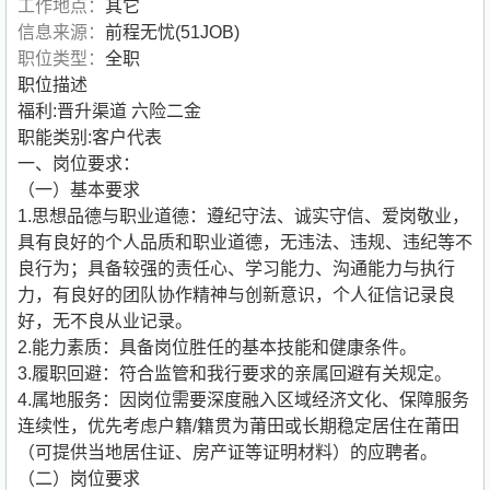
工作地点：
其它
信息来源：
前程无忧(51JOB)
职位类型：
全职
职位描述
福利:晋升渠道 六险二金
职能类别:客户代表
一、岗位要求：
（一）基本要求
1.思想品德与职业道德：遵纪守法、诚实守信、爱岗敬业，
具有良好的个人品质和职业道德，无违法、违规、违纪等不
良行为；具备较强的责任心、学习能力、沟通能力与执行
力，有良好的团队协作精神与创新意识，个人征信记录良
好，无不良从业记录。
2.能力素质：具备岗位胜任的基本技能和健康条件。
3.履职回避：符合监管和我行要求的亲属回避有关规定。
4.属地服务：因岗位需要深度融入区域经济文化、保障服务
连续性，优先考虑户籍/籍贯为莆田或长期稳定居住在莆田
（可提供当地居住证、房产证等证明材料）的应聘者。
（二）岗位要求