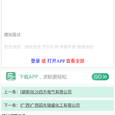
模拟面试
职位诱惑：绩效奖金 节日礼物 带薪年假 健康体检
薪酬福利：五险一金
登录
或
打开APP
查看全部
发布时间：2026年6月1日
职位描述
上一条：
[湖南]长沙四方电气有限公司
岗位职责：
下一条：
[广西]广西田东锦盛化工有限公司
1. 采购与分包管理：负责设备采购、工程分包全流程工
作，包含询价比价、合同签订、款项办理、交期及施工进度