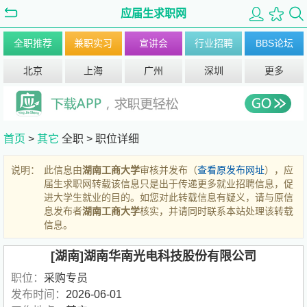
应届生求职网
全职推荐
兼职实习
宣讲会
行业招聘
BBS论坛
北京
上海
广州
深圳
更多
首页
>
其它
全职 >
职位详细
说明：
此信息由
湖南工商大学
审核并发布（
查看原发布网址
），应
届生求职网转载该信息只是出于传递更多就业招聘信息，促
进大学生就业的目的。如您对此转载信息有疑义，请与原信
息发布者
湖南工商大学
核实，并请同时联系本站处理该转载
信息。
[湖南]湖南华南光电科技股份有限公司
职位：
采购专员
发布时间：
2026-06-01