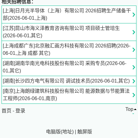
相关招聘信息：
跟进，保障采购任务落地，确保履约交付。
[上海]日月光半导体（上海）有限公司 2026招聘生产储备干
部(2026-06-01,上海)
2. 安全体系与项目管控：维护部门安全、质量、环保管理
[江苏]昆山市海义泽教育咨询有限公司 项目硕士管培生
体系，落实年度安全工作计划；统筹项目安全管理，开展安
(2026-06-01,其它)
全检查、教育培训、问题整改等常态化安全工作。
[上海成都广东]北京融汇画方科技有限公司 2026招聘(2026-
3. 合规廉洁管控：严格遵守公司合规制度及廉洁从业要
06-01,上海 成都 其它)
求，规范开展各项采购工作，坚守合规底线。
[湖南]湖南华南光电科技股份有限公司 采购专员(2026-06-
01,其它)
4. 其他工作：完成领导交办的临时工作，达成采购计划完
[湖南]长沙四方电气有限公司 调试技术员(2026-06-01,其它)
成率、年度采购降本等核心考核指标。
[南京]上海朗绿建筑科技股份有限公司 能源数据与节能算法
岗位要求：
工程师(2026-06-01,南京)
Top
首页
1. 学历经验：本科及以上学历，理工科相关专业或要理工
-
登录
科背景。有相关工作经验者优先。
电脑版
(
地址
)
|
触屏版
2. 专业能力：熟悉相关法律法规，熟练使用办公软件，具