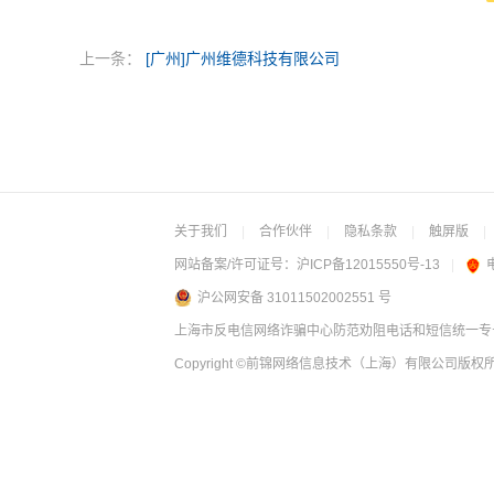
上一条：
[广州]广州维德科技有限公司
关于我们
|
合作伙伴
|
隐私条款
|
触屏版
|
网站备案/许可证号：
沪ICP备12015550号-13
|
沪公网安备 31011502002551 号
上海市反电信网络诈骗中心防范劝阻电话和短信统一专号：
Copyright
©前锦网络信息技术（上海）有限公司
版权