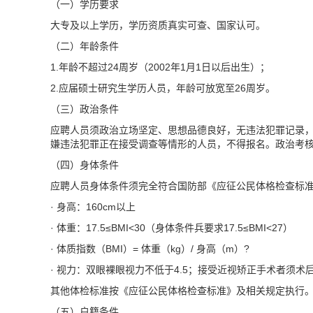
（一）学历要求
大专及以上学历，学历资质真实可查、国家认可。
（二）年龄条件
1.年龄不超过24周岁（2002年1月1日以后出生）；
2.应届硕士研究生学历人员，年龄可放宽至26周岁。
（三）政治条件
应聘人员须政治立场坚定、思想品德良好，无违法犯罪记录
嫌违法犯罪正在接受调查等情形的人员，不得报名。政治考
（四）身体条件
应聘人员身体条件须完全符合国防部《应征公民体格检查标
· 身高：160cm以上
· 体重：17.5≤BMI<30（身体条件兵要求17.5≤BMI<27）
· 体质指数（BMI）= 体重（kg）/ 身高（m）?
· 视力：双眼裸眼视力不低于4.5；接受近视矫正手术者须术
其他体检标准按《应征公民体格检查标准》及相关规定执行
（五）户籍条件