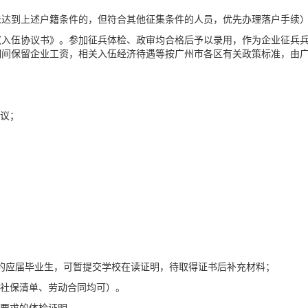
未达到上述户籍条件的，但符合其他征集条件的人员，优先办理落户手续
《入伍协议书》。参加征兵体检、政审均合格后予以录用，作为企业征兵
期间保留企业工资，相关入伍经济待遇等按广州市各区有关政策标准，由
面议；
书的应届毕业生，可暂提交学校在读证明，待取得证书后补充材料；
、社保清单、劳动合同均可）。