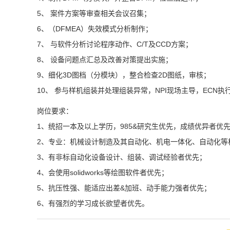
5、 案件方案等审查相关会议召集；
6、（DFMEA）失效模式分析制作；
7、 与软件分析讨论程序动作、C/T及CCD方案；
8、 设备问题点汇总及改善对策提出实施；
9、细化3D图档（分模块），整合检查2D图纸，审核；
10、 参与样机组装并处理组装异常，NPI现场主导，ECN
岗位要求：
1、统招一本及以上学历，985&研究生优先，成绩优异者优
2、专业：机械设计制造及其自动化、机电一体化、自动化等
3、有非标自动化设备设计、组装、调试经验者优先；
4、会使用solidworks等绘图软件者优先；
5、抗压性强、能适应出差&加班、动手能力强者优先；
6、有强烈的学习成长欲望者优先。