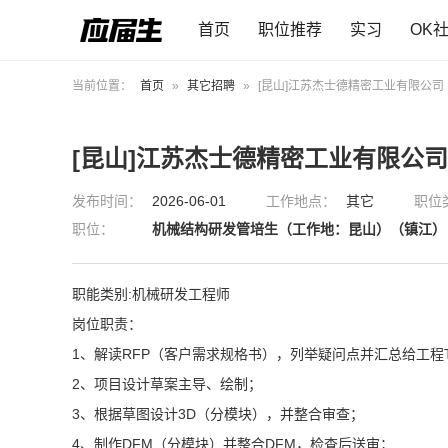
首页
职位推荐
实习
OK
当前位置：
首页
»
其它招聘
»
[昆山]江苏杰士德精密工业有限公司
[昆山]江苏杰士德精密工业有限公司
发布时间：
2026-06-01
工作地点：
其它
职位
职位：
机械结构研发管培生（工作地：昆山）（镇江）
职能类别:机械研发工程师
岗位职责：
1、解读RFP（客户需求规格书），列举疑问点并汇总给工程T
2、项目设计草案主导、绘制；
3、根据草图设计3D（分模块），并整合审查；
4、制作DFM（分模块）并整合DFM，检查后送审；