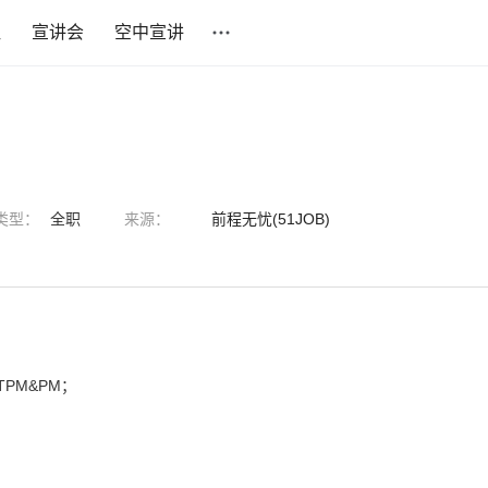
社
宣讲会
空中宣讲
类型：
全职
来源：
前程无忧(51JOB)
PM&PM；