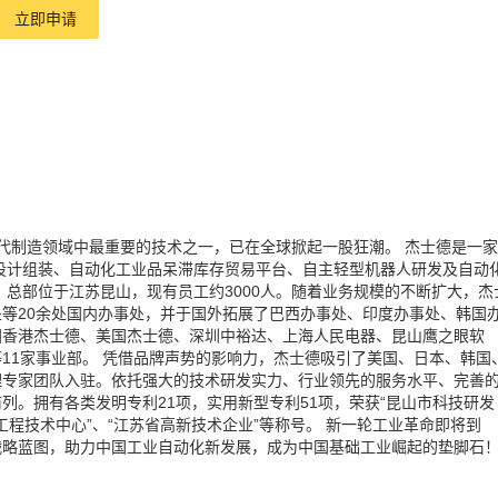
立即申请
现代制造领域中最重要的技术之一，已在全球掀起一股狂潮。 杰士德是一家
设计组装、自动化工业品呆滞库存贸易平台、自主轻型机器人研发及自动
，总部位于江苏昆山，现有员工约3000人。随着业务规模的不断扩大，杰
等20余处国内办事处，并于国外拓展了巴西办事处、印度办事处、韩国
国香港杰士德、美国杰士德、深圳中裕达、上海人民电器、昆山鹰之眼软
11家事业部。 凭借品牌声势的影响力，杰士德吸引了美国、日本、韩国
理专家团队入驻。依托强大的技术研发实力、行业领先的服务水平、完善
列。拥有各类发明专利21项，实用新型专利51项，荣获“昆山市科技研发
工程技术中心”、“江苏省高新技术企业”等称号。 新一轮工业革命即将到
战略蓝图，助力中国工业自动化新发展，成为中国基础工业崛起的垫脚石