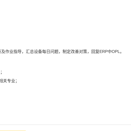
执行及作业指导，汇总设备每日问题，制定改善对策，回复ERP中OPL。
先；
相关专业；