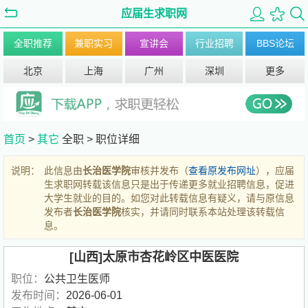
应届生求职网
全职推荐
兼职实习
宣讲会
行业招聘
BBS论坛
北京
上海
广州
深圳
更多
首页
>
其它
全职 >
职位详细
说明：
此信息由
长治医学院
审核并发布（
查看原发布网址
），应届
生求职网转载该信息只是出于传递更多就业招聘信息，促进
大学生就业的目的。如您对此转载信息有疑义，请与原信息
发布者
长治医学院
核实，并请同时联系本站处理该转载信
息。
[山西]太原市杏花岭区中医医院
职位：
公共卫生医师
发布时间：
2026-06-01