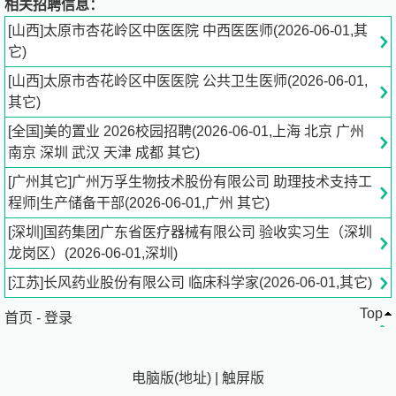
相关招聘信息：
[山西]太原市杏花岭区中医医院 中西医医师(2026-06-01,其
参与突发公共卫生事件应急处置、疫情防控、卫生督导检查
它)
工作。
[山西]太原市杏花岭区中医医院 公共卫生医师(2026-06-01,
其它)
岗位要求：
[全国]美的置业 2026校园招聘(2026-06-01,上海 北京 广州
预防医学、公共卫生与预防医学相关专业本科及以上学历，
南京 深圳 武汉 天津 成都 其它)
持有公共卫生类别执业医师证；
[广州其它]广州万孚生物技术股份有限公司 助理技术支持工
程师|生产储备干部(2026-06-01,广州 其它)
熟悉传染病防控、基本公卫服务、院感管理相关政策及工作
流程；
[深圳]国药集团广东省医疗器械有限公司 验收实习生（深圳
龙岗区）(2026-06-01,深圳)
具备数据统计、文案撰写、沟通协调能力，工作严谨、执行
[江苏]长风药业股份有限公司 临床科学家(2026-06-01,其它)
力强；
Top
首页
-
登录
有公卫、院感、基层卫生工作经验者优先。
电脑版
(
地址
)
|
触屏版
投递说明：