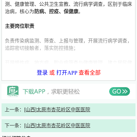
测、健康管理、公共卫生宣教、流行病学调查，区别于临床
治病，核心为
防病、控疫、保健康
。
主要岗位职责
负责传染病监测、筛查、上报与管理，开展流行病学调查，
追踪密切接触者，落实防控措施；
开展慢性病、地方病、职业病筛查与健康管理，建立居民健
康档案并动态更新；
登录
或
打开APP
查看全部
组织开展公共卫生健康宣教、科普宣传、防疫知识普及，提
升群众健康意识；
负责院内感染监测、消毒隔离督导、院感数据统计分析，预
上一条：
[山西]太原市杏花岭区中医医院
防院内交叉感染；
下一条：
[山西]太原市杏花岭区中医医院
落实国家基本公共卫生服务项目，完成各类公卫数据统计、
报表填报、资料整理；