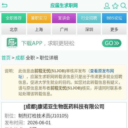
应届生求职网
全职推荐
兼职实习
宣讲会
行业招聘
BBS论坛
北京
上海
广州
深圳
更多
首页
>
成都
全职 >
职位详细
说明：
此信息由
前程无忧(51JOB)
审核并发布（
查看原发布网
址
），应届生求职网转载该信息只是出于传递更多就业招聘
信息，促进大学生就业的目的。如您对此转载信息有疑义，
请与原信息发布者
前程无忧(51JOB)
核实，并请同时联系本
站处理该转载信息。
[成都]康诺亚生物医药科技有限公司
职位：
制剂灯检技术员(J10105)
发布时间：
2026-06-01