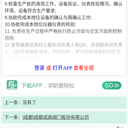
8.检査生产批的清场工作，设备验证，仪表校验情况，确认
环境，设备符合生产要求;
9.协助完成本岗位设备的确认与再确认工作;
10.协助完成本岗位仪器仪表的校验;
11. 负责在生产过程中严格执行防止污染与交叉污染的控制
措施;
12.发现偏差应及时上报车间负责人和QA，并协助车间负责
人、QA开展偏差调查、风险分析，参与控制措施的制定及
CAPA措施的实施。
任职资格:
登录
或
打开APP
查看全部
1. 药学、医学、护理等专业优先[非医药护理专业的（如机
械，设备，计算机等专业），需具备较强的学习能力和动手
能力，熟悉制图/机械加工/自控] ；
2. 中专及以上学历；
3. 踏实勤奋，积极向上，认真仔细，责任心强;
上一条：没有了
4. 灯检人员视力要求：裸眼视力4.9及以上，矫正视力5.0及
以上，无色盲色弱。
公司简要介绍：
下一条：
[成都]成都成高阀门股份有限公司
公司名称:康诺亚生物医药科技有限公司
公司类型:上市公司