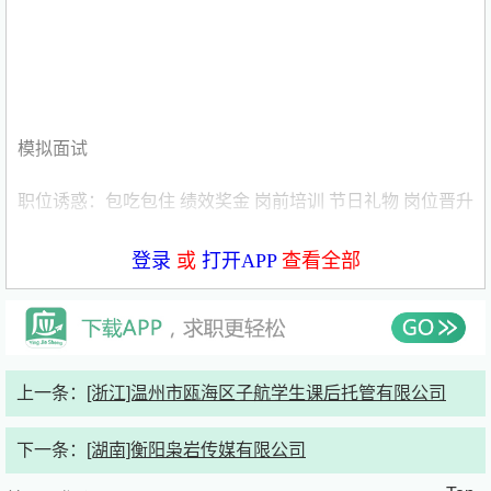
模拟面试
职位诱惑：包吃包住 绩效奖金 岗前培训 节日礼物 岗位晋升
发布时间：2026年5月27日
登录
或
打开APP
查看全部
职位描述
岗位职责：
上一条：
[浙江]温州市瓯海区子航学生课后托管有限公司
1、门岗迎送接待
下一条：
[湖南]衡阳枭岩传媒有限公司
2、行李服务