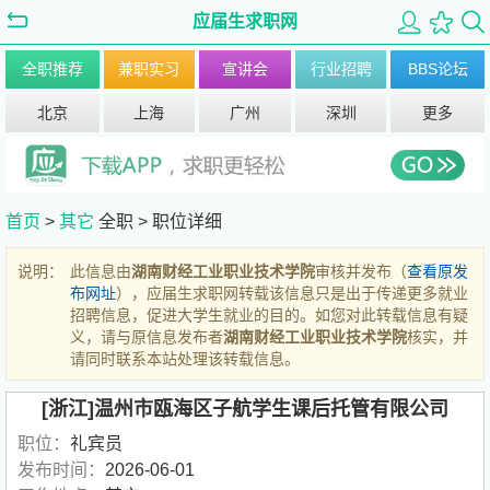
应届生求职网
全职推荐
兼职实习
宣讲会
行业招聘
BBS论坛
北京
上海
广州
深圳
更多
首页
>
其它
全职 >
职位详细
说明：
此信息由
湖南财经工业职业技术学院
审核并发布（
查看原发
布网址
），应届生求职网转载该信息只是出于传递更多就业
招聘信息，促进大学生就业的目的。如您对此转载信息有疑
义，请与原信息发布者
湖南财经工业职业技术学院
核实，并
请同时联系本站处理该转载信息。
[浙江]温州市瓯海区子航学生课后托管有限公司
职位：
礼宾员
发布时间：
2026-06-01