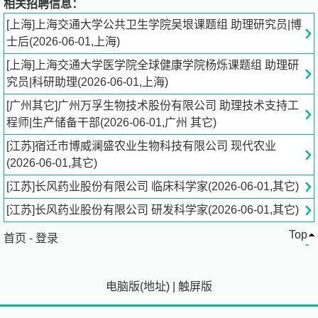
相关招聘信息：
景；
2.
岗位职责
1) 在课题组长指导下开展课题研究； 2) 协
[上海]上海交通大学公共卫生学院吴垠课题组 助理研究员|博
助课题组长处理实验室相关行政事务；
3.
薪资待遇
提供有
士后(2026-06-01,上海)
竞争力的薪酬待遇，缴纳社保公积金，享有学校公共资源服
[上海]上海交通大学医学院全球健康学院杨烁课题组 助理研
务等，具体面议。
三、申请方式
1.
申请材料
1) 个人简历
究员|科研助理(2026-06-01,上海)
（包括研究兴趣、学习和工作经历、科研业绩、发表文章、
实验技能、获奖情况等）； 2) 2名以上推荐人（推荐人姓名
[广州其它]广州万孚生物技术股份有限公司 助理技术支持工
+联系方式）。
2.
联系方式
发送邮件至：
程师|生产储备干部(2026-06-01,广州 其它)
lmys2356@
live.cn
。邮件标题请注明“姓名+应聘岗位”。申
[江苏]宿迁市博威澜盛农业生物科技有限公司 现代农业
请者信息将严格保密，初审合格者通知面试。 上海交通大
(2026-06-01,其它)
学医学院-国家热带病研究中心 全球健康学院 2026年5月
[江苏]长风药业股份有限公司 临床科学家(2026-06-01,其它)
[江苏]长风药业股份有限公司 研发科学家(2026-06-01,其它)
Top
首页
-
登录
电脑版
(
地址
)
|
触屏版