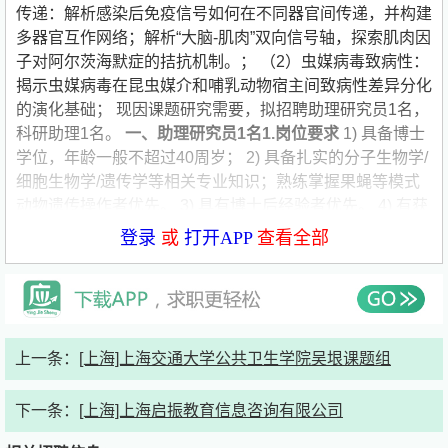
传递：解析感染后免疫信号如何在不同器官间传递，并构建
多器官互作网络；解析“大脑-肌肉”双向信号轴，探索肌肉因
子对阿尔茨海默症的拮抗机制。； （2）虫媒病毒致病性：
揭示虫媒病毒在昆虫媒介和哺乳动物宿主间致病性差异分化
的演化基础； 现因课题研究需要，拟招聘助理研究员1名，
科研助理1名。
一、助理研究员
1
名
1.
岗位要求
1) 具备博士
学位，年龄一般不超过40周岁； 2) 具备扎实的分子生物学/
细胞生物学/遗传学等相关专业知识；熟练掌握果蝇等模式
动物遗传操作者优先。 3) 具有博士后经验者优先。 4) 有获
得国家级或省部级科研项目的经验者优先。 5) 具备独立设
登录
或
打开APP
查看全部
计实验方案并解决复杂问题的能力。 6) 在本专业国际期刊
上以第一/通讯作者发表过高质量学术论文；
2.
岗位职责
1)
独立或协助课题组长开展科研工作； 2) 协助课题组长指导
研究生； 3) 协助课题组长撰写基金和申报课题等相关工
作。
3.
薪资待遇
应聘者一经录用，其工资、福利和社会保
上一条：
[上海]上海交通大学公共卫生学院吴垠课题组
险等相关待遇按交大医学院有关规定执行，具体情况面议。
符合相关规定条件及政策者，将全力支持申请副高职称。
下一条：
[上海]上海启振教育信息咨询有限公司
二、科研助理
1
名
1.
岗位要求
1) 拥有本科或以上学位（或即
将取得学位）； 2) 具有遗传学、分子生物学或相关研究背