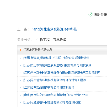
将职位
上一条：
[河北]河北省众联能源环保科技有限公司
专业分类：
生物工程
农林牧渔
江苏地区最新招聘信息
·
[无锡-新吴区]楼蓝科技（江苏）有限公司 质量检验员
·
[江苏]宿迁市博威澜盛农业生物科技有限公司 现代农业
·
[江苏]常州新电时代智能装备有限公司 新能源电气工程师助理
·
[江苏]苏州碧青环境科技有限公司 环保销售工程师
·
[江苏]如东知品服饰有限公司 服装制版师
·
[南京]南京润之辰国际贸易有限责任公司 外贸业务员
·
[江苏]南通通楹环保能源有限公司 热控|自动化