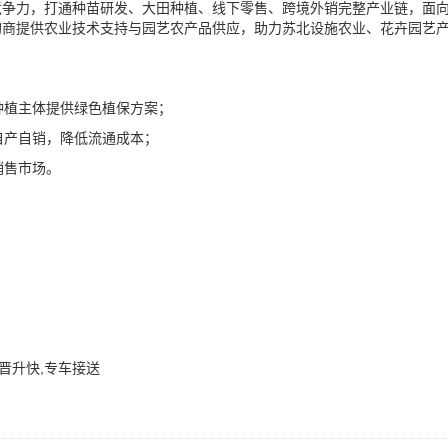
竞争力，打通种苗研发、大田种植、线下零售、跨境外销完整产业链，面
购商提供农业技术支持与园艺农产品供应，助力苏北设施农业、花卉园艺
种植主体提供绿色植保方案；
自产自销，降低流通成本；
销售市场。
,晋升快,专车接送