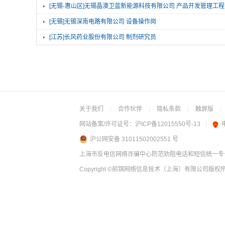
·
[无锡-惠山区]无锡晶澳卫蓝新能源科技有限公司 产品开发管理工
·
[无锡]无锡深南电路有限公司 设备操作岗
·
[江苏]长风药业股份有限公司 制剂研究员
关于我们
|
合作伙伴
|
隐私条款
|
触屏版
|
网站备案/许可证号：
沪ICP备12015550号-13
|
沪公网安备 31011502002551 号
上海市反电信网络诈骗中心防范劝阻电话和短信统一专号：
Copyright
©前锦网络信息技术（上海）有限公司
版权