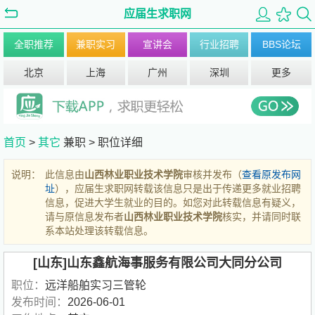
应届生求职网
全职推荐
兼职实习
宣讲会
行业招聘
BBS论坛
北京
上海
广州
深圳
更多
首页
>
其它
兼职 >
职位详细
说明：
此信息由
山西林业职业技术学院
审核并发布（
查看原发布网
址
），应届生求职网转载该信息只是出于传递更多就业招聘
信息，促进大学生就业的目的。如您对此转载信息有疑义，
请与原信息发布者
山西林业职业技术学院
核实，并请同时联
系本站处理该转载信息。
[山东]山东鑫航海事服务有限公司大同分公司
职位：
远洋船舶实习三管轮
发布时间：
2026-06-01