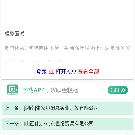
模拟面试
职位诱惑：包吃包住 五险一金 带薪年假 海上津贴 职业发展
发布时间：2026年5月18日
登录
或
打开APP
查看全部
职位描述
岗位职责：
1. 在大管轮领导下，负责机舱机电设备的日常运行、维修
上一条：
[湖南]张家界聚晟实业开发有限公司
与保养；2. 管理船舶辅机、空调、压载系统等设备；3. 监
控机舱油、水、气系统参数，及时处理故障；4. 协助轮机
下一条：
[山西]北京京东世纪贸易有限公司
长完成机舱值班及设备检修计划执行；5. 参与船舶维护和
保养工作，确保设备处于良好状态。