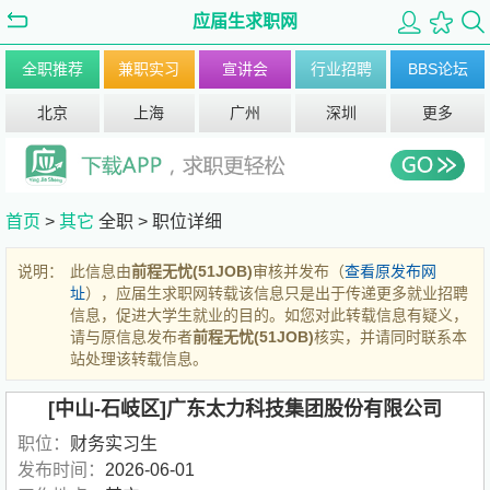
应届生求职网
全职推荐
兼职实习
宣讲会
行业招聘
BBS论坛
北京
上海
广州
深圳
更多
首页
>
其它
全职 >
职位详细
说明：
此信息由
前程无忧(51JOB)
审核并发布（
查看原发布网
址
），应届生求职网转载该信息只是出于传递更多就业招聘
信息，促进大学生就业的目的。如您对此转载信息有疑义，
请与原信息发布者
前程无忧(51JOB)
核实，并请同时联系本
站处理该转载信息。
[中山-石岐区]广东太力科技集团股份有限公司
职位：
财务实习生
发布时间：
2026-06-01