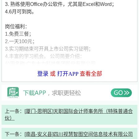
3. 熟练使用Office办公软件，尤其是Excel和Word；
4.6月可到岗。
岗位福利：
1.免费三餐；
2.一天100元；
3.实习期结束可开具上市公司实习证明；
4.丰富的学习机会。
公司简要介绍：
公司名称:广东太力科技集团股份有限公司
公司类型:民营公司
登录
或
打开APP
查看全部
公司规模:500-1000人
公司介绍:广东太力科技集团股份有限公司（以下简称 “太力
科技”，股票代码：301595）成立于2003年，总部位于中国
广东中山，是一家集先进功能材料研发应用、高端制造、全
球化运营于一体的创新型企业。
上一条：
[厦门-思明区]天职国际会计师事务所（特殊普通合
太力科技以新材料技术为核心竞争力，面向世界科技前沿，
伙）
面向国家重大需求，以纳米技术为基础形成真空阻隔、压敏
无痕、柔性防护、功能面料等八大复合材料技术平台，构建
下一条：
[南昌-安义县]四川视慧智图空间信息技术有限公司
起覆盖家居生活、户外装备、安全防护、工业制造、空间站