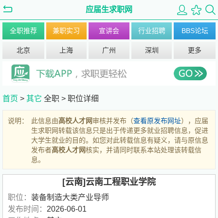
应届生求职网
全职推荐
兼职实习
宣讲会
行业招聘
BBS论坛
北京
上海
广州
深圳
更多
首页
>
其它
全职 >
职位详细
说明：
此信息由
高校人才网
审核并发布（
查看原发布网址
），应届
生求职网转载该信息只是出于传递更多就业招聘信息，促进
大学生就业的目的。如您对此转载信息有疑义，请与原信息
发布者
高校人才网
核实，并请同时联系本站处理该转载信
息。
[云南]云南工程职业学院
职位：
装备制造大类产业导师
发布时间：
2026-06-01