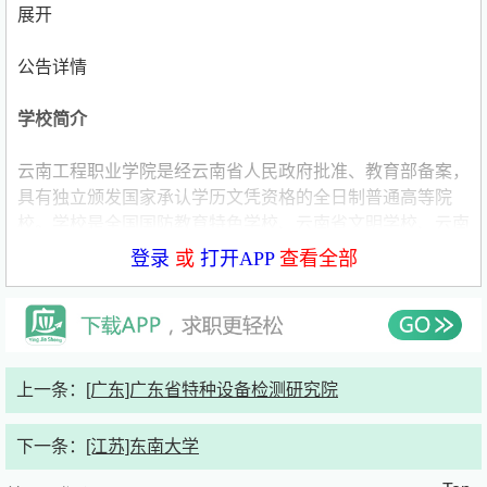
展开
公告详情
学校简介
云南工程职业学院是经云南省人民政府批准、教育部备案，
具有独立颁发国家承认学历文凭资格的全日制普通高等院
校。学校是全国国防教育特色学校、云南省文明学校、云南
省民办教育优秀高等院校、云南省征兵工作先进单位、昆明
登录
或
打开APP
查看全部
市“无烟学校”、安宁市“花园式单位”。学校成立于2005年，
学校占地面积309亩，现有教职员工300余人，企业全职教
师170余人，行业导师及外聘教师合计140余人，全日制在
校生9500余人。
上一条：
[广东]广东省特种设备检测研究院
党建引领方向“明”。学校坚持以习近平新时代中国特色社会
主义思想为指导，把习近平新时代中国特色社会主义思想贯
下一条：
[江苏]东南大学
穿教育行政管理、办学治校和教书育人全过程。全面贯彻党
的教育方针，落实立德树人根本任务，培养德智体美劳全面