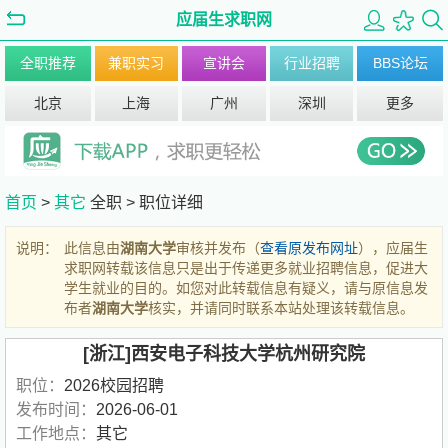
应届生求职网
全职推荐
兼职实习
宣讲会
行业招聘
BBS论坛
北京
上海
广州
深圳
更多
首页
>
其它
全职 >
职位详细
说明：
此信息由
湖南大学
审核并发布（
查看原发布网址
），应届生
求职网转载该信息只是出于传递更多就业招聘信息，促进大
学生就业的目的。如您对此转载信息有疑义，请与原信息发
布者
湖南大学
核实，并请同时联系本站处理该转载信息。
[浙江]西安电子科技大学杭州研究院
职位：
2026校园招聘
发布时间：
2026-06-01
工作地点：
其它