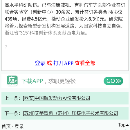
高水平科研队伍。已与海康威视、吉利汽车等头部企业签订
联合实验室（创新中心）
30
余家，累计签订各类合同/协议
439
项，经费
4.5
亿元，撬动企业研发投入
6.3
亿元。研究院
将着力探索新型研发机构发展道路，为国家科技自立自强、
浙江省“315”科技创新体系贡献西电力量。
?
研究所
主要研究方向
研究所联系人
登录
或
打开APP
查看全部
工业软件研究所
研究内容：国产EDA工具、工业大数据以
及国产数据库、智能制造与工业互联网、工业软件设计与优
化、工业信息安全、人工智能等方向需求专业：电子科学与
技术、信息与通信工程、微电子、人工智能、机器学习、网
上一条：
[西安]中国航发动力股份有限公司
络空间安全、计算机科学、软件安全、数据科学、数据库、
物理、控制科学与工程、机械电子等； 王老师：
下一条：
[苏州]艾蒂盟斯（苏州）压铸电子技术有限公司
15669029959
Top
首页
-
登录