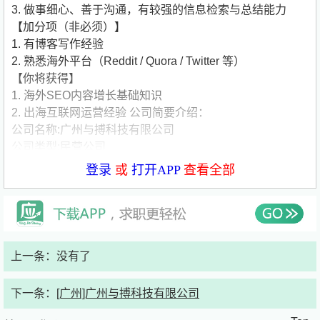
3. 做事细心、善于沟通，有较强的信息检索与总结能力
【加分项（非必须）】
1. 有博客写作经验
2. 熟悉海外平台（Reddit / Quora / Twitter 等）
【你将获得】
1. 海外SEO内容增长基础知识
2. 出海互联网运营经验
公司简要介绍：
公司名称:广州与搏科技有限公司
公司类型:民营公司
公司规模:50-150人
登录
或
打开APP
查看全部
公司介绍:公司注册 2025 年 4 月，实际项目成立运营 于
2019 年，我们是专注海外市场移动互联网APP研发及推广
的公司，公司面向全球移动互联网市场，为世界各地的用户
开发了多种移动网络工具应用。目前主要产品有工具类
APP产品，产品目前拥有千万级DAU，累计用户过亿，在
上一条：没有了
全球垂直领域市场用户占有率排行***，连续在多个国家地
区应用商店排名霸榜，产品现覆盖全球220+个国家。
下一条：
[广州]广州与搏科技有限公司
团队核心成员背景为互联网大厂有丰富的经验和资源，团队
氛围轻松，扁平化管理，员工福利超好，加入我们，您将与