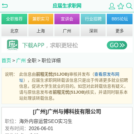
应届生求职网
全职推荐
兼职实习
宣讲会
行业招聘
BBS论坛
北京
上海
广州
深圳
更多
首页
>
广州
全职 >
职位详细
说明：
此信息由
前程无忧(51JOB)
审核并发布（
查看原发布网
址
），应届生求职网转载该信息只是出于传递更多就业招聘
信息，促进大学生就业的目的。如您对此转载信息有疑义，
请与原信息发布者
前程无忧(51JOB)
核实，并请同时联系本
站处理该转载信息。
[广州]广州与搏科技有限公司
职位：
海外内容运营SEO实习生
发布时间：
2026-06-01