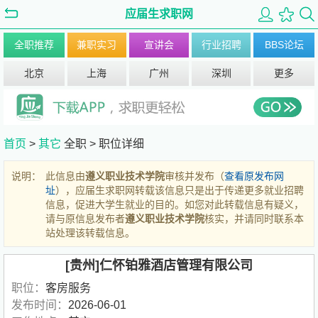
应届生求职网
全职推荐
兼职实习
宣讲会
行业招聘
BBS论坛
北京
上海
广州
深圳
更多
首页
>
其它
全职 >
职位详细
说明：
此信息由
遵义职业技术学院
审核并发布（
查看原发布网
址
），应届生求职网转载该信息只是出于传递更多就业招聘
信息，促进大学生就业的目的。如您对此转载信息有疑义，
请与原信息发布者
遵义职业技术学院
核实，并请同时联系本
站处理该转载信息。
[贵州]仁怀铂雅酒店管理有限公司
职位：
客房服务
发布时间：
2026-06-01