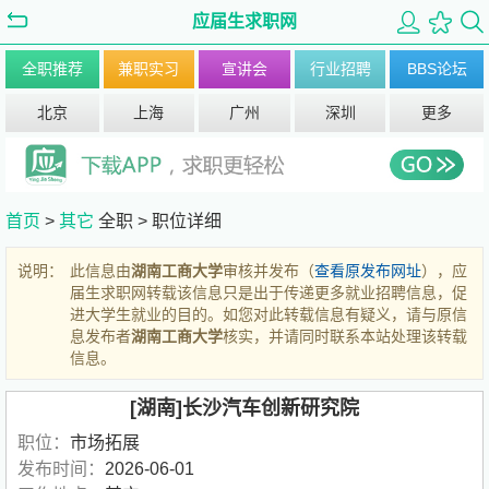
应届生求职网
全职推荐
兼职实习
宣讲会
行业招聘
BBS论坛
北京
上海
广州
深圳
更多
首页
>
其它
全职 >
职位详细
说明：
此信息由
湖南工商大学
审核并发布（
查看原发布网址
），应
届生求职网转载该信息只是出于传递更多就业招聘信息，促
进大学生就业的目的。如您对此转载信息有疑义，请与原信
息发布者
湖南工商大学
核实，并请同时联系本站处理该转载
信息。
[湖南]长沙汽车创新研究院
职位：
市场拓展
发布时间：
2026-06-01