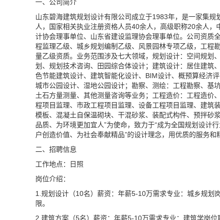
一、公司简介
山东碧海建筑规划设计有限公司成立于1983年，是一家集规
人，国家相关执业注册资格人员40余人，高级职称20余人，
计协会理事单位、山东省建设监理协会理事单位。公司资质
程监理乙级、城乡规划编制乙级、风景园林专项乙级，工程
量乙级资质。业务范围涉及七大领域，规划设计：空间规划
划、规划技术咨询、田园综合体设计；建筑设计：居住建筑
色节能建筑设计、建筑智能化设计、BIM设计、概预算经济
城市公园设计、湿地公园设计；勘察、测绘：工程勘察、基坑
土石方量测量、其他测量咨询等业务；工程造价：工程造价
程项目监理、市政工程项目监理、设备工程项目监理、建筑装
模板、混凝土自保温砌块、干混砂浆、装配式构件、预拌砂浆
品质、为环境更加宜人”为使命，致力于“成为全国规划设计行
户创造价值、为社会奉献精品”的设计理念，用优质的服务和
二、招聘信息
工作地点：日照
岗位介绍：
1.规划设计（10名）薪资：年薪5-10万需求专业：城乡
限。
2.建筑方案（5名）薪资：年薪5-10万需求专业：建筑学