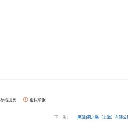
推荐给朋友
虚假举报
下一条：
[鹰潭]德之馨（上海）有限公