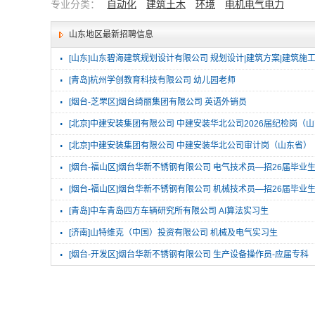
专业分类：
自动化
建筑土木
环境
电机电气电力
山东地区最新招聘信息
·
[山东]山东碧海建筑规划设计有限公司 规划设计|建筑方案|建筑施
·
[青岛]杭州学创教育科技有限公司 幼儿园老师
·
[烟台-芝罘区]烟台绮丽集团有限公司 英语外销员
·
[北京]中建安装集团有限公司 中建安装华北公司2026届纪检岗（
·
[北京]中建安装集团有限公司 中建安装华北公司审计岗（山东省）
·
[烟台-福山区]烟台华新不锈钢有限公司 电气技术员—招26届毕业
·
[烟台-福山区]烟台华新不锈钢有限公司 机械技术员—招26届毕业
·
[青岛]中车青岛四方车辆研究所有限公司 AI算法实习生
·
[济南]山特维克（中国）投资有限公司 机械及电气实习生
·
[烟台-开发区]烟台华新不锈钢有限公司 生产设备操作员-应届专科