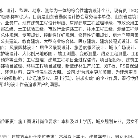
划、设计、监理、勘察、测绘为一体的综合性建筑设计企业。现有员工90
中级职称60余人。目前是山东省勘察设计协会常务理事单位、山东省建筑
全，业务广。现有建筑工程设计甲级、房屋建筑工程监理甲级、市政公用
勘察乙级、土工试验乙级，市政行业道路工程、排水工程乙级、测绘工程
、总体规划、专项规划、控制性详细规划、修建性详细规划、房地产项目
、公共建筑、教育建筑、大型商业综合体、医疗建筑、建筑装配式设计、
评价； 风景园林设计：居住区景观设计、旅游度假区设计、城市广场设计
护坡设计、大比例尺地形图 、竣工测量、变形测量、线路工程测量、工
、预算等业务；工程监理：建筑工程项目全过程咨询，项目招投标、建筑
饰项目监理、环境工程项目监理；新型建材生产加工：双T板、FS自保
、环保材料、四季恒温生态大棚。 公司以“为城乡更加美丽、为建筑更具
业的领跑者”，以“迅速反应、马上行动、讲求实效” 的企业作风，奉行“为
精湛的设计作品追求客户的满意。
规划岗位职责：施工图设计岗位要求：本科及以上学历，城乡规划专业，男女
岗位职责：建筑方案设计岗位要求：本科以上学历，建筑学专业，男女不限。