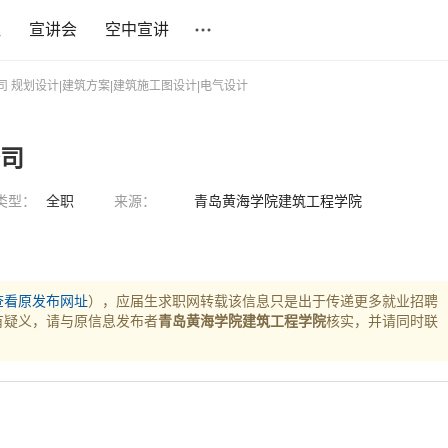
社
宣讲会
空中宣讲
司 规划设计|建筑方案|建筑施工图设计|电气设计
公司
类型：
全职
来源：
青岛黄海学院建筑工程学院
查看原发布网址
），应届生求职网转载该信息只是出于传递更多就业招聘
有疑义，请与原信息发布者
青岛黄海学院建筑工程学院
核实，并请同时联