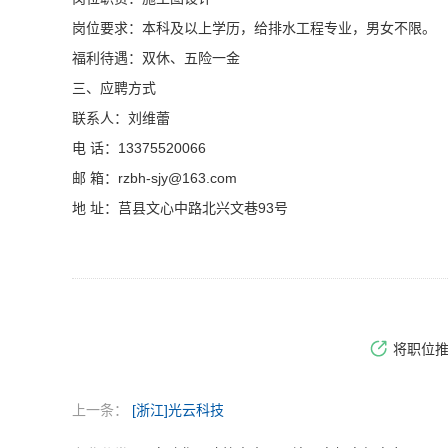
岗位要求：本科及以上学历，给排水工程专业，男女不限。
福利待遇：双休、五险一金
三、应聘方式
联系人：刘维蕾
电 话：13375520066
邮 箱：
rzbh-sjy@
163.com
地 址：莒县文心中路北兴文巷93号
将职位
上一条：
[浙江]光云科技