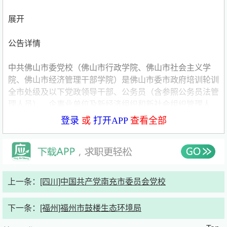
展开
公告详情
中共佛山市委党校（佛山市行政学院、佛山市社会主义学
院、佛山市经济管理干部学院）是佛山市委市政府培训轮训
全市处级及以下党政领导干部、公务员（含参照公务员法管
理人员），企事业单位及新经济组织和新社会组织管理人
员、专业技术人员、各民主党派骨干和无党派知名人士、村
登录
或
打开APP
查看全部
（居）党员干部的学校，实行一校两制管理（管理服务人员
参照公务员管理，专业技术人员执行事业序列管理）。根据
《事业单位人事管理条例》和《广东省事业单位公开招聘人
员办法》，拟向社会公开招聘
5名
事业序列管理的高层次教
研人员，现就有关事项公告如下：
上一条：
[四川]中国共产党南充市委员会党校
一、招聘岗位和人数
下一条：
[福州]福州市鼓楼生态环境局
教研岗位（专业技术十级）5名，从事教学、科研、咨政工