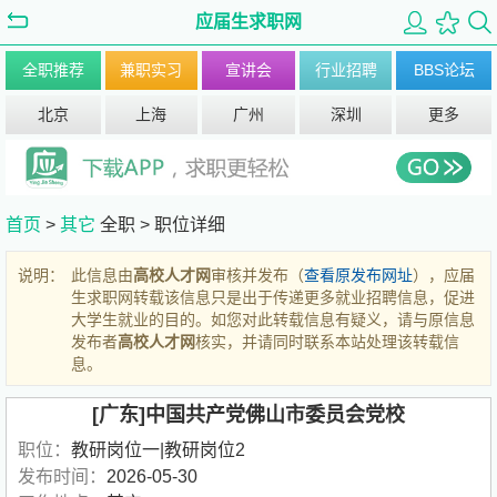
应届生求职网
全职推荐
兼职实习
宣讲会
行业招聘
BBS论坛
北京
上海
广州
深圳
更多
首页
>
其它
全职 >
职位详细
说明：
此信息由
高校人才网
审核并发布（
查看原发布网址
），应届
生求职网转载该信息只是出于传递更多就业招聘信息，促进
大学生就业的目的。如您对此转载信息有疑义，请与原信息
发布者
高校人才网
核实，并请同时联系本站处理该转载信
息。
[广东]中国共产党佛山市委员会党校
职位：
教研岗位一|教研岗位2
发布时间：
2026-05-30