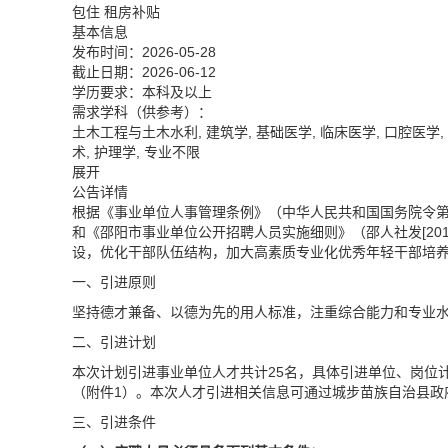
包住 租房补贴
基本信息
发布时间：2026-05-28
截止日期：2026-06-12
学历要求：本科及以上
需求学科（供参考）：
土木工程与土木水利
,
建筑学
,
基础医学
,
临床医学
,
口腔医学
,
术
,
护理学
,
专业不限
展开
公告详情
根据《事业单位人事管理条例》（中华人民共和国国务院令第65
和《邵阳市事业单位公开招聘人员实施细则》（邵人社发[20
设，优化干部队伍结构，加大高素质专业化优秀年轻干部培
一、引进原则
坚持德才兼备、以德为先的用人标准，注重综合能力和专业
二、引进计划
本次计划引进事业单位人才共计25名，具体引进单位、岗位计
（附件1）。本次人才引进相关信息可通过城步苗族自治县政
三、引进条件