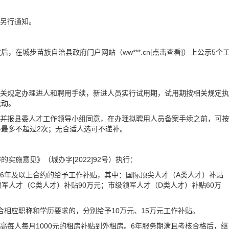
间另行通知。
定后，在城步苗族自治县政府门户网站（
ww***.cn[点击查看]
）上公示5个
有关规定办理进人和聘用手续，新进人员实行试用期，试用期按相关规定执
流动。
，并报县委人才工作领导小组同意，在办理拟聘用人员备案手续之前，可按
最多不超过2次；无合适人选可不递补。
施意见》（城办字[2022]92号）执行：
订6年及以上合约的给予工作补贴，其中：国际顶尖人才（A类人才）补贴
领军人才（C类人才）补贴90万元；市级领军人才（D类人才）补贴60万
合相应职称和学历要求的，分别给予10万元、15万元工作补贴。
高每人每月1000元的租房补贴到外租房。6年服务期满且考核合格后，继