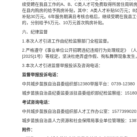
续受聘在我县工作的A、B、C类人才可免费取得所居住周转
在县内购房的给予购房补贴，其中：A类人才补贴50万元；B类
补贴30万元。6年服务期满且考核合格后，继续受聘在我县
的，分别给予5万元、10万元首次购房补贴。
六、纪律监督
1.本次人才引进工作由纪检监察部门全程监督。
2.严格遵守《事业单位公开招聘违纪违规行为处理规定》（
[2025]1号）等规定，坚决杜绝弄虚作假、徇私舞弊现象发
3.本次人才引进监督举报投诉及咨询电话：
监督举报投诉电话：
中共城步苗族自治县委组织部12380举报平台：0739-12380
城步苗族自治县纪委监委派驻县委组织部纪检监察组：151809
考试咨询电话：
中共城步苗族自治县委组织部人才工作办公室：1577399020
城步苗族自治县人力资源和社会保障局事业单位管理股：13873
附件：