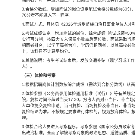
相同者，可一并进入面试），如岗位需加试笔试另行公告。
3.合格分数线。增加笔试的岗位设定笔试合格分数线为60分
70分者不能进入下一程序。
4.面试方式。具体见《2026年城步苗族自治县事业单位人
5.考试成绩认定。增加笔试的岗位，综合成绩=笔试成绩×50
实行百分制，按四舍五入保留小数点后两位数，面试采取当
相同者排名，以学历高者为准，学历仍相同者，以其高校必
上，该科目不计算平均分。
6.其他说明：考生考试结束后，发放交通补贴（现学习或工作单位
人）。
（三）体检和考察
1.根据招聘岗位计划数按综合成绩（需达到合格分数线）从
2.体检参照《公务员录用体检通用标准（试行）》等有关规
院，复检时间不超过当天17:30。报考人员对非当日、非当
人单位提交复检申请。当日复检、当场复检及非当日、非当
复检结论为准。不按规定要求进行体检的，视为放弃体检。
理。
3.体检合格人员进入考察程序。考察参照《国家公务员政审
出政治标准，全面了解被考察对象的政治思想、道德品质、