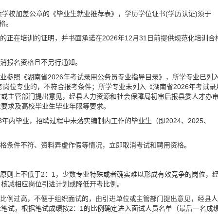
就读学校加盖公章的《毕业生就业推荐表》，学历学位证书(学历认证)须于
资格。
的正在培训的证明，并书面承诺在2026年12月31日前提供规范化培训合
取消报名资格且不另行通知。
业参照《湖南省2026年考试录用公务员专业指导目录》，所学专业已列
考岗位专业的，不符合报考条件；所学专业未列入《湖南省2026年考试录
位或主管部门提出意见，经县人力资源和社会保障局初审后报县委人才办
业要求及高校毕业生毕业年限等要求。
3年内毕业，招聘过程中未落实编制内工作的毕业生（即2024、2025、
资格条件不符、资料弄虚作假等情况，立即取消考试和聘用资格。
例原则上不低于2：1，少数专业特殊或者确实难以形成有效竞争的岗位，
、核减相应岗位引进计划或降低开考比例。
数比例过高，不便于组织面试的，由引进单位或主管部门提出意见，经县人
笔试，根据笔试成绩按2：1的比例确定进入面试人员名单（最后一名成