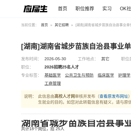
首页
职位推荐
实习
OK
当前位置：
首页
»
其它招聘
»
[湖南]湖南省城步苗族自治县事业单位
[湖南]湖南省城步苗族自治县事业
发布时间：
2026-05-30
工作地点：
其它
职位
职位：
2026招聘25名人才
专业标签：
基础医学
公共卫生与预防
临床医学
护理学
工商管理
说明：
此信息由
高校人才网
审核并发布（
查看原发布网址
生就业的目的。如您对此转载信息有疑义，请与原
湖南省城步苗族自治县事业
共计18个岗位，招 25人