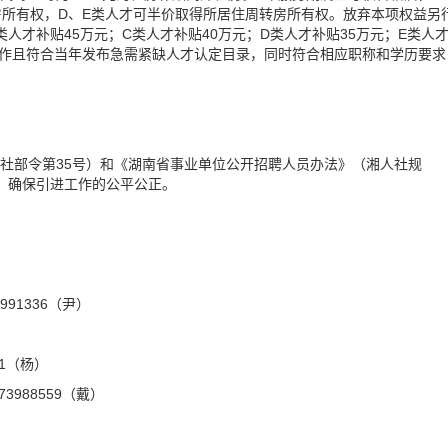
房所有权，D、E类人才可半价取得所居住周转房所有权。放弃本项权益另
人才补贴45万元；C类人才补贴40万元；D类人才补贴35万元；E类人
工作且符合当年发布急需紧缺人才认定目录，同时符合相应职称和学历要求
人社部令第35号）和《湖南省事业单位公开招聘人员办法》（湘人社规
生，确保引进工作的公平公正。
91336（尹）
1（杨）
988559（戴）