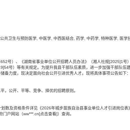
公共卫生与预防医学
,
中医学
,
中西医结合
,
药学
,
中药学
,
特种医学
,
医学
2号）、《湖南省事业单位公开招聘人员办法》（湘人社规[2025]1号
19]54号）等有关规定。为提升我县干部队伍素质，进一步加强干部队伍
养储备力度，现决定面向社会公开引进优秀人才。现将具体事项公告如下
水平，公开、平等、竞争、择优的招聘原则。
划数及资格条件详见《2026年城步苗族自治县事业单位人才引进岗位表
府门户网站（
ww***.cn[点击查看]
）查询。