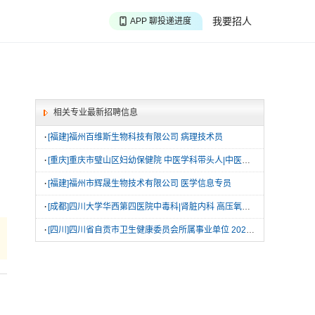
APP 搜海量职位
我要招人
APP 聊投递进度
APP 淘面试经验
相关专业最新招聘信息
·
[福建]福州百维斯生物科技有限公司 病理技术员
·
[重庆]重庆市璧山区妇幼保健院 中医学科带头人|中医科医师|心理科医师|外科医师|口腔科护士
·
[福建]福州市辉晟生物技术有限公司 医学信息专员
·
[成都]四川大学华西第四医院中毒科|肾脏内科 高压氧技师
·
[四川]四川省自贡市卫生健康委员会所属事业单位 2026招聘115名工作人员