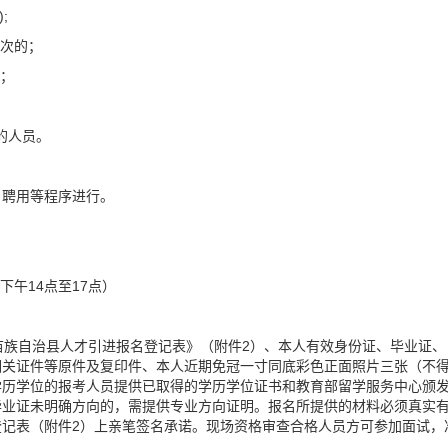
;
等次的；
员；
的人员。
、聘用等程序进行。
下午14点至17点）
步苗族自治县人才引进报名登记表》（附件2）、本人有效身份证、毕业证、
相关证件等原件及复印件、本人近期免冠一寸同底彩色正面照片三张（不
学历学位的报考人员提供已取得的学历学位证书和教育部留学服务中心颁
毕业证未明确方向的，需提供专业方向证明。报名所提供的材料必须真实
记表（附件2）上亲笔签名承诺。现场资格审查合格人员方可参加面试，