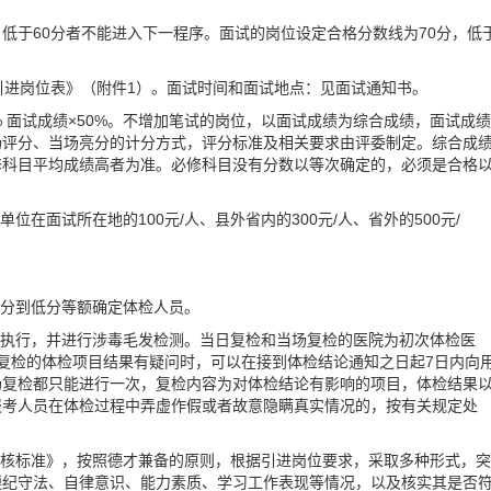
，低于60分者不能进入下一程序。面试的岗位设定合格分数线为70分，低
才引进岗位表》（附件1）。面试时间和面试地点：见面试通知书。
% 面试成绩×50%。不增加笔试的岗位，以面试成绩为综合成绩，面试成绩
场评分、当场亮分的计分方式，评分标准及相关要求由评委制定。综合成
修科目平均成绩高者为准。必修科目没有分数以等次确定的，必须是合格
在面试所在地的100元/人、县外省内的300元/人、省外的500元/
高分到低分等额确定体检人员。
定执行，并进行涉毒毛发检测。当日复检和当场复检的医院为初次体检医
场复检的体检项目结果有疑问时，可以在接到体检结论通知之日起7日内向
场复检都只能进行一次，复检内容为对体检结论有影响的项目，体检结果
报考人员在体检过程中弄虚作假或者故意隐瞒真实情况的，按有关规定处
考核标准》，按照德才兼备的原则，根据引进岗位要求，采取多种形式，突
遵纪守法、自律意识、能力素质、学习工作表现等情况，以及核实其是否