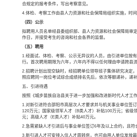
合规定的报考条件，写出考察意见。
4.体检、考察工作由县人力资源和社会保障局组织实施，时
（四）公示
拟聘用人员名单经县委组织部、县人力资源和社会保障局审
作日，并接受考生的咨询和社会各界的监督。
（五）聘用
1.经面试、体检、考察、公示无异议的人员，由引进单位按
行。首次聘用期限为六年，六年内不得以任何理由申请跨县
2.招聘计划出现空缺时，经招聘单位领导班子集体研究决定
照应聘同一岗位考试综合成绩排名先后，依次等额递补，递补
五、引进待遇
按照《城步苗族自治县关于进一步加强和改进新时代人才工作的实
1.对新引进符合邵阳市高层次人才要求并与机关事业单位签
120万元；国家级领军人才（B类人才）补贴100万元；省级
元；高级人才（E类人才）补贴40万元。
2.急需紧缺人才引进后与事业单位签订6年及以上合约，且符
3.新引进人才可安排入住人才周转房，也可由用人单位发放最