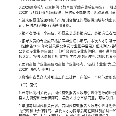
3.2026届高校毕业生提供《教育部学籍在线验证报告》、
2026年8月31日(含)前取得，届时如不能提供，则取消聘用
4.暂未取得住院医师规范化培训合格证的需提供规培基地出具
证，届时未取得的取消聘用资格。
5.报考者限报一个岗位，不得重复或多报岗位，多报岗位者
6.报考人员的专业应严格按照毕业证书填写。本次人才引进专
《湖南省2026年考试录用公务员专业指导目录》但未列入招
公务员专业指导目录》，但符合岗位专业条件的，由引进单
核认定。报考人员报名所用学历学位必须同时符合相应的专
7.面向高校毕业生岗位限高校毕业生报考，“高校毕业生”为近
2026年高校毕业生）。
8.资格审查贯穿人才引进工作全过程，在任何一个环节发现
（二）面试
1.开考比例相关要求。岗位有效报名人数与引进计划数的比
县人力资源和社会保障局、县委人才办审核同意，可以取消
2.增加笔试岗位相关要求。若岗位有效报名人数与引进计划
力资源和社会保障局、县委人才办同意后可在面试前加试一轮