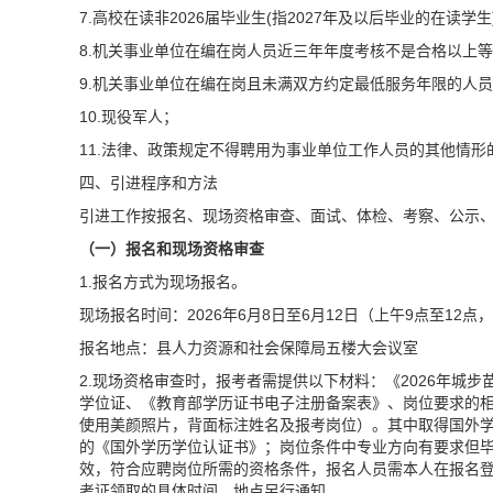
7.高校在读非2026届毕业生(指2027年及以后毕业的在读学生)
8.机关事业单位在编在岗人员近三年年度考核不是合格以上
9.机关事业单位在编在岗且未满双方约定最低服务年限的人
10.现役军人；
11.法律、政策规定不得聘用为事业单位工作人员的其他情形
四、引进程序和方法
引进工作按报名、现场资格审查、面试、体检、考察、公示
（一）报名和现场资格审查
1.报名方式为现场报名。
现场报名时间：2026年6月8日至6月12日（上午9点至12点，
报名地点：县人力资源和社会保障局五楼大会议室
2.现场资格审查时，报考者需提供以下材料：《2026年城
学位证、《教育部学历证书电子注册备案表》、岗位要求的
使用美颜照片，背面标注姓名及报考岗位）。其中取得国外
的《国外学历学位认证书》；岗位条件中专业方向有要求但
效，符合应聘岗位所需的资格条件，报名人员需本人在报名登
考证领取的具体时间、地点另行通知。