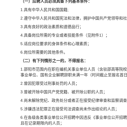
（一）应聘人员必须具备下列基本条件：
1.具有中华人民共和国国籍;
2.遵守中华人民共和国宪法和法律，拥护中国共产党领导和
3.具有良好的政治素质和道德品行；
4.具备岗位所需的专业或者技能条件（见附件1）；
5.适应岗位要求的身体条件和心理素质；
6.岗位所需要的其他条件。
（二）有下列情形之一的，不得报名：
1.邵阳市范围内在职在编机关事业单位人员（含驻邵高等院
事业单位、国有企业解聘辞职未满一年（时间截止至报名首
2.曾因犯罪受过刑事处罚的人员；
3.曾被开除中国共产党党籍、被开除公职的人员；
4.尚未解除党纪、政务处分或者正在接受纪律审查和监察调
5.涉嫌违法犯罪正在接受司法调查尚未作出结论的人员；
6.在各级各类事业单位公开招聘中因违反《事业单位公开招
且在记录期限内的人员；