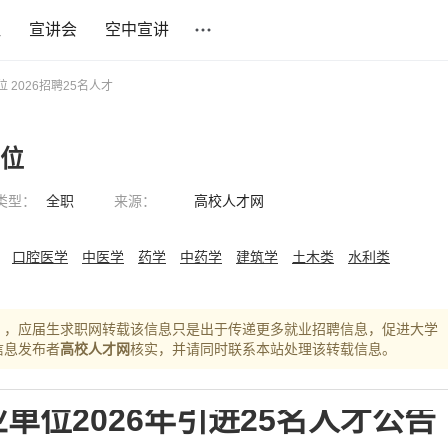
社
宣讲会
空中宣讲
 2026招聘25名人才
单位
类型：
全职
来源：
高校人才网
口腔医学
中医学
药学
中药学
建筑学
土木类
水利类
），应届生求职网转载该信息只是出于传递更多就业招聘信息，促进大学
信息发布者
高校人才网
核实，并请同时联系本站处理该转载信息。
单位2026年引进25名人才公告