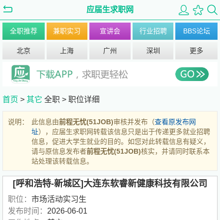
应届生求职网
全职推荐
兼职实习
宣讲会
行业招聘
BBS论坛
北京
上海
广州
深圳
更多
首页
>
其它
全职 >
职位详细
说明：
此信息由
前程无忧(51JOB)
审核并发布（
查看原发布网
址
），应届生求职网转载该信息只是出于传递更多就业招聘
信息，促进大学生就业的目的。如您对此转载信息有疑义，
请与原信息发布者
前程无忧(51JOB)
核实，并请同时联系本
站处理该转载信息。
[呼和浩特-新城区]大连东软睿新健康科技有限公司
职位：
市场活动实习生
发布时间：
2026-06-01