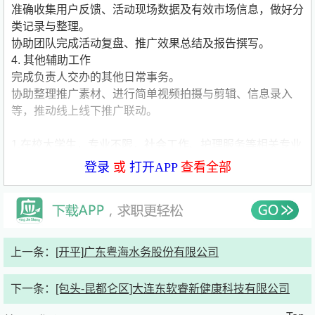
准确收集用户反馈、活动现场数据及有效市场信息，做好分
类记录与整理。
协助团队完成活动复盘、推广效果总结及报告撰写。
4. 其他辅助工作
完成负责人交办的其他日常事务。
协助整理推广素材、进行简单视频拍摄与剪辑、信息录入
等，推动线上线下推广联动。
1.在校大学生，专业不限，社会工作、护理服务等相关专业
优先。
登录
或
打开APP
查看全部
2.具备爱心、耐心与责任心，善于与老年人沟通交流。
3.能够吃苦耐劳，适应户外及一定体力要求的工作。
4.熟练使用基本办公软件（Word、Excel），有活动组织或
志愿者经验者优先
公司简要介绍：
公司名称:大连东软睿新健康科技有限公司
上一条：
[开平]广东粤海水务股份有限公司
公司类型:民营公司
公司规模:150-500人
下一条：
[包头-昆都仑区]大连东软睿新健康科技有限公司
公司介绍:东软睿新科技集团总部位于大连，是中国领先的
数字化人才教育服务提供者、教医养康旅生态先行者。