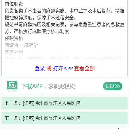
岗位职责
负责各类手术患者的麻醉实施、术中监护及术后复苏，精准
把控麻醉深度，保障手术过程安全。
规范书写麻醉病历及相关记录，参与急危重症患者的急救复
苏，严格执行麻醉医疗核心制度
任职资格
四证合一 麻醉学
薪资福利
五险一金、带薪年假、定期体检、节日福利及急诊专项培训
机会，支持职业技能提升。
登录
或
打开APP
查看全部
联系方式：
联系人：赵*
简历接收邮箱：j********@
163.com
上一条：
[江苏]徐州市贾汪区人民医院
公司介绍：
下一条：
[江苏]徐州市贾汪区人民医院
徐州市贾汪人民医院始建于1949年5月，位于徐州市区东郊