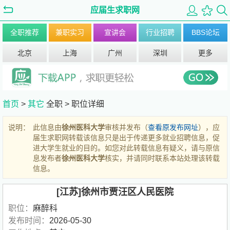
应届生求职网
全职推荐
兼职实习
宣讲会
行业招聘
BBS论坛
北京
上海
广州
深圳
更多
首页
>
其它
全职 >
职位详细
说明：
此信息由
徐州医科大学
审核并发布（
查看原发布网址
），应
届生求职网转载该信息只是出于传递更多就业招聘信息，促
进大学生就业的目的。如您对此转载信息有疑义，请与原信
息发布者
徐州医科大学
核实，并请同时联系本站处理该转载
信息。
[江苏]徐州市贾汪区人民医院
职位：
麻醉科
发布时间：
2026-05-30