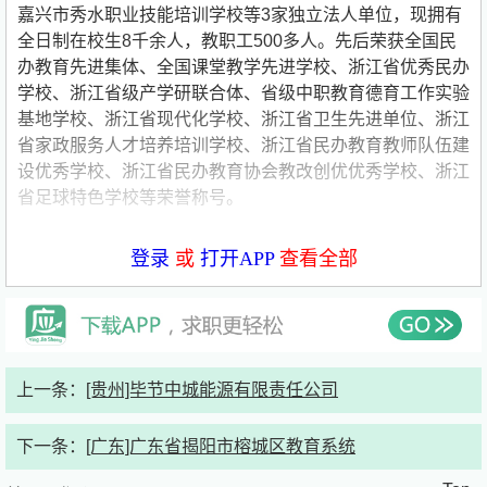
嘉兴市秀水职业技能培训学校等3家独立法人单位，现拥有
全日制在校生8千余人，教职工500多人。先后荣获全国民
办教育先进集体、全国课堂教学先进学校、浙江省优秀民办
学校、浙江省级产学研联合体、省级中职教育德育工作实验
基地学校、浙江省现代化学校、浙江省卫生先进单位、浙江
省家政服务人才培养培训学校、浙江省民办教育教师队伍建
设优秀学校、浙江省民办教育协会教改创优优秀学校、浙江
省足球特色学校等荣誉称号。
学校地理位置优越，校园环境优美，教师待遇优厚（中级及
登录
或
打开APP
查看全部
以上职称专任教师社会保险参照嘉兴市事业单位相关制度实
行）。根据学院教育教学需求，决定公开招聘优秀教师。现
将有关事项公告如下：
一、招聘计划和要求
上一条：
[贵州]毕节中城能源有限责任公司
本次公开招聘岗位6个，招聘教师10名。
下一条：
[广东]广东省揭阳市榕城区教育系统
招聘单位 招聘岗位 招聘人数 所需专业/学科要求 学历/学位